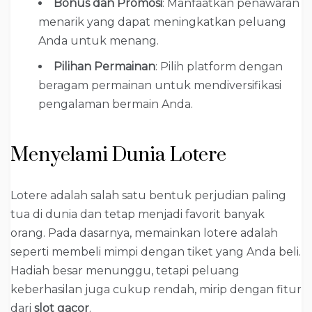
Bonus dan Promosi
: Manfaatkan penawaran
menarik yang dapat meningkatkan peluang
Anda untuk menang.
Pilihan Permainan
: Pilih platform dengan
beragam permainan untuk mendiversifikasi
pengalaman bermain Anda.
Menyelami Dunia Lotere
Lotere adalah salah satu bentuk perjudian paling
tua di dunia dan tetap menjadi favorit banyak
orang. Pada dasarnya, memainkan lotere adalah
seperti membeli mimpi dengan tiket yang Anda beli.
Hadiah besar menunggu, tetapi peluang
keberhasilan juga cukup rendah, mirip dengan fitur
dari
slot gacor
.