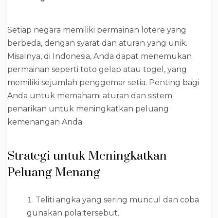
Setiap negara memiliki permainan lotere yang
berbeda, dengan syarat dan aturan yang unik.
Misalnya, di Indonesia, Anda dapat menemukan
permainan seperti toto gelap atau togel, yang
memiliki sejumlah penggemar setia. Penting bagi
Anda untuk memahami aturan dan sistem
penarikan untuk meningkatkan peluang
kemenangan Anda.
Strategi untuk Meningkatkan
Peluang Menang
Teliti angka yang sering muncul dan coba
gunakan pola tersebut.