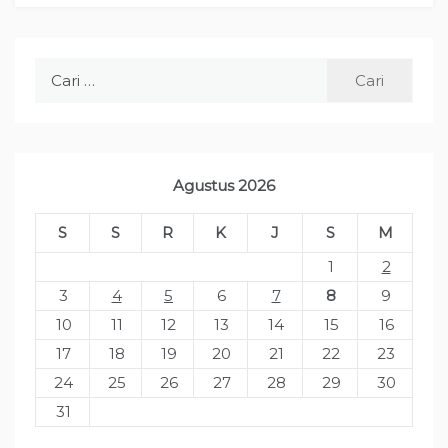
Cari
untuk:
Agustus 2026
S
S
R
K
J
S
M
1
2
3
4
5
6
7
8
9
10
11
12
13
14
15
16
17
18
19
20
21
22
23
24
25
26
27
28
29
30
31