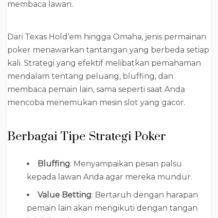
membaca lawan.
Dari Texas Hold’em hingga Omaha, jenis permainan
poker menawarkan tantangan yang berbeda setiap
kali. Strategi yang efektif melibatkan pemahaman
mendalam tentang peluang, bluffing, dan
membaca pemain lain, sama seperti saat Anda
mencoba menemukan mesin slot yang gacor.
Berbagai Tipe Strategi Poker
Bluffing
: Menyampaikan pesan palsu
kepada lawan Anda agar mereka mundur.
Value Betting
: Bertaruh dengan harapan
pemain lain akan mengikuti dengan tangan