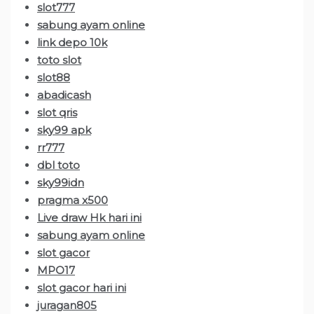
slot777
sabung ayam online
link depo 10k
toto slot
slot88
abadicash
slot qris
sky99 apk
rr777
dbl toto
sky99idn
pragma x500
Live draw Hk hari ini
sabung ayam online
slot gacor
MPO17
slot gacor hari ini
juragan805