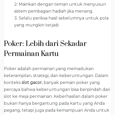
Mainkan dengan teman untuk menyusun
sistem pembagian hadiah jika menang.
Selalu periksa hasil sebelumnya untuk pola
yang mungkin terjadi.
Poker: Lebih dari Sekadar
Permainan Kartu
Poker adalah permainan yang memadukan
keterampilan, strategi, dan keberuntungan. Dalam
konteks
slot gacor
, banyak pemain poker yang
percaya bahwa keberuntungan bisa berpindah dari
slot ke meja permainan. Keberhasilan dalam poker
bukan hanya bergantung pada kartu yang Anda
pegang, tetapi juga pada kemampuan Anda untuk