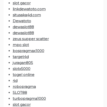
slot gacor
linkdewatoto.com
situsaka4d.com
Dewatoto
dewaslot88
dewaslot88
zeus supper scatter
mpo slot
bospragmax1000
target4d
juragan805
slotx5000
togel online
4d
robopragma
SLOT88
turbopragma1000
slot gacor