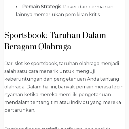
Pemain Strategis
: Poker dan permainan
lainnya memerlukan pemikiran kritis.
Sportsbook: Taruhan Dalam
Beragam Olahraga
Dari slot ke sportsbook, taruhan olahraga menjadi
salah satu cara menarik untuk menguji
keberuntungan dan pengetahuan Anda tentang
olahraga. Dalam hal ini, banyak pemain merasa lebih
nyaman ketika mereka memiliki pengetahuan
mendalam tentang tim atau individu yang mereka
pertaruhkan.