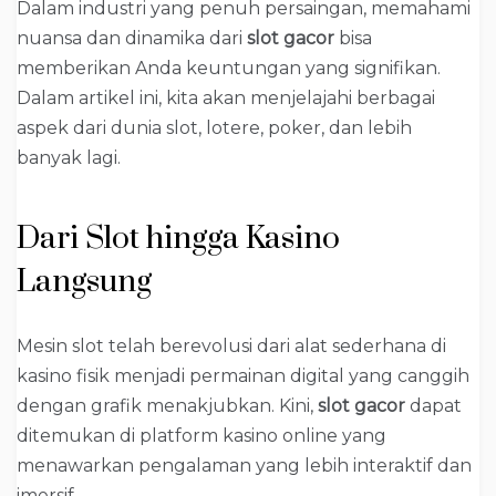
Dalam industri yang penuh persaingan, memahami
nuansa dan dinamika dari
slot gacor
bisa
memberikan Anda keuntungan yang signifikan.
Dalam artikel ini, kita akan menjelajahi berbagai
aspek dari dunia slot, lotere, poker, dan lebih
banyak lagi.
Dari Slot hingga Kasino
Langsung
Mesin slot telah berevolusi dari alat sederhana di
kasino fisik menjadi permainan digital yang canggih
dengan grafik menakjubkan. Kini,
slot gacor
dapat
ditemukan di platform kasino online yang
menawarkan pengalaman yang lebih interaktif dan
imersif.