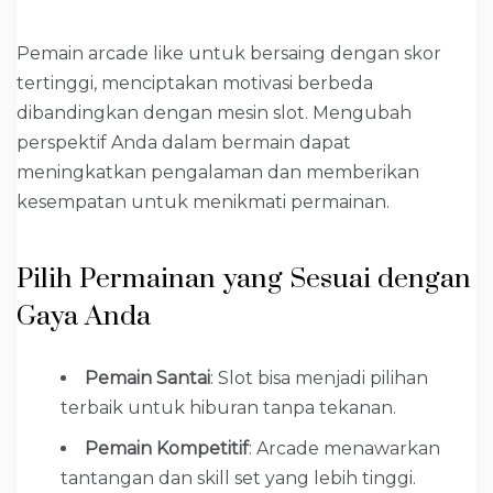
Pemain arcade like untuk bersaing dengan skor
tertinggi, menciptakan motivasi berbeda
dibandingkan dengan mesin slot. Mengubah
perspektif Anda dalam bermain dapat
meningkatkan pengalaman dan memberikan
kesempatan untuk menikmati permainan.
Pilih Permainan yang Sesuai dengan
Gaya Anda
Pemain Santai
: Slot bisa menjadi pilihan
terbaik untuk hiburan tanpa tekanan.
Pemain Kompetitif
: Arcade menawarkan
tantangan dan skill set yang lebih tinggi.