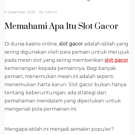
8 Desember 2025
By
Admin
Memahami Apa Itu Slot Gacor
Di dunia kasino online,
slot gacor
adalah istilah yang
sering digunakan oleh para pemain untuk merujuk
pada mesin slot yang sering memberikan
slot gacor
kemenangan kepada pemainnya. Bagi banyak
pemain, menemukan mesin ini adalah seperti
menemukan harta karun. Slot gacor bukan hanya
tentang keberuntungan; ada strategi dan
pemahaman mendalam yang diperlukan untuk
mengenali pola permainan ini.
Mengapa istilah ini menjadi semakin populer?