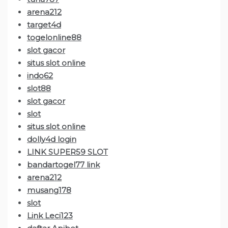
arena212
target4d
togelonline88
slot gacor
situs slot online
indo62
slot88
slot gacor
slot
situs slot online
dolly4d login
LINK SUPER59 SLOT
bandartogel77 link
arena212
musang178
slot
Link Leci123