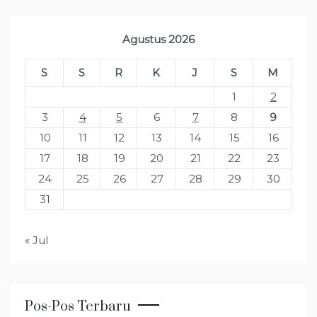
Agustus 2026
S
S
R
K
J
S
M
1
2
3
4
5
6
7
8
9
10
11
12
13
14
15
16
17
18
19
20
21
22
23
24
25
26
27
28
29
30
31
« Jul
Pos-Pos Terbaru