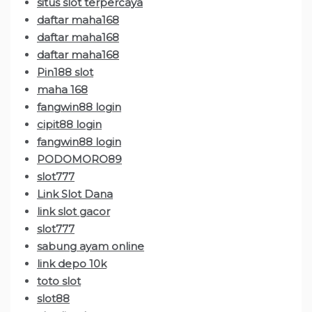
situs slot terpercaya
daftar maha168
daftar maha168
daftar maha168
Pin188 slot
maha 168
fangwin88 login
cipit88 login
fangwin88 login
PODOMORO89
slot777
Link Slot Dana
link slot gacor
slot777
sabung ayam online
link depo 10k
toto slot
slot88