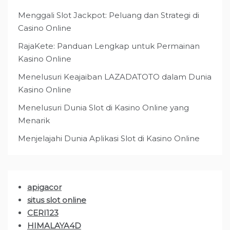
Menggali Slot Jackpot: Peluang dan Strategi di
Casino Online
RajaKete: Panduan Lengkap untuk Permainan
Kasino Online
Menelusuri Keajaiban LAZADATOTO dalam Dunia
Kasino Online
Menelusuri Dunia Slot di Kasino Online yang
Menarik
Menjelajahi Dunia Aplikasi Slot di Kasino Online
apigacor
situs slot online
CERI123
HIMALAYA4D