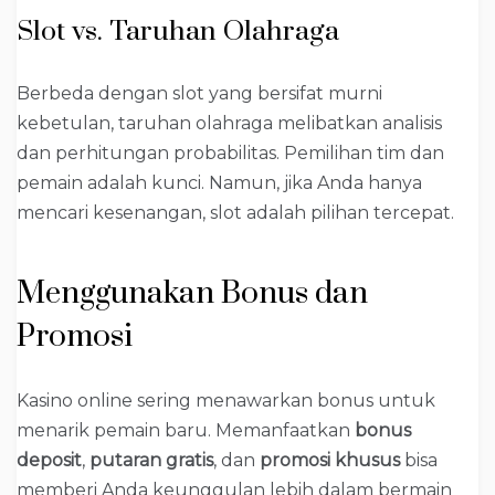
Slot vs. Taruhan Olahraga
Berbeda dengan slot yang bersifat murni
kebetulan, taruhan olahraga melibatkan analisis
dan perhitungan probabilitas. Pemilihan tim dan
pemain adalah kunci. Namun, jika Anda hanya
mencari kesenangan, slot adalah pilihan tercepat.
Menggunakan Bonus dan
Promosi
Kasino online sering menawarkan bonus untuk
menarik pemain baru. Memanfaatkan
bonus
deposit
,
putaran gratis
, dan
promosi khusus
bisa
memberi Anda keunggulan lebih dalam bermain