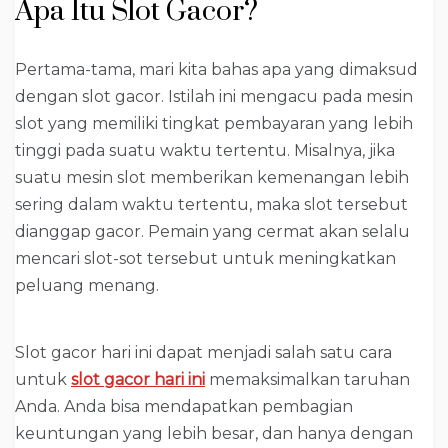
Apa Itu Slot Gacor?
Pertama-tama, mari kita bahas apa yang dimaksud
dengan slot gacor. Istilah ini mengacu pada mesin
slot yang memiliki tingkat pembayaran yang lebih
tinggi pada suatu waktu tertentu. Misalnya, jika
suatu mesin slot memberikan kemenangan lebih
sering dalam waktu tertentu, maka slot tersebut
dianggap gacor. Pemain yang cermat akan selalu
mencari slot-sot tersebut untuk meningkatkan
peluang menang.
Slot gacor hari ini dapat menjadi salah satu cara
untuk
slot gacor hari ini
memaksimalkan taruhan
Anda. Anda bisa mendapatkan pembagian
keuntungan yang lebih besar, dan hanya dengan