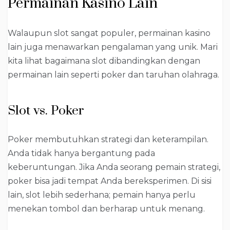
Permainan Kasino Lain
Walaupun slot sangat populer, permainan kasino
lain juga menawarkan pengalaman yang unik. Mari
kita lihat bagaimana slot dibandingkan dengan
permainan lain seperti poker dan taruhan olahraga.
Slot vs. Poker
Poker membutuhkan strategi dan keterampilan.
Anda tidak hanya bergantung pada
keberuntungan. Jika Anda seorang pemain strategi,
poker bisa jadi tempat Anda bereksperimen. Di sisi
lain, slot lebih sederhana; pemain hanya perlu
menekan tombol dan berharap untuk menang.