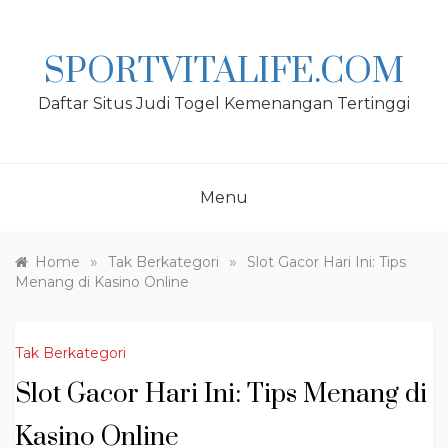
Skip
to
content
SPORTVITALIFE.COM
Daftar Situs Judi Togel Kemenangan Tertinggi
Menu
»
»
Home
Tak Berkategori
Slot Gacor Hari Ini: Tips
Menang di Kasino Online
Tak Berkategori
Slot Gacor Hari Ini: Tips Menang di
Kasino Online