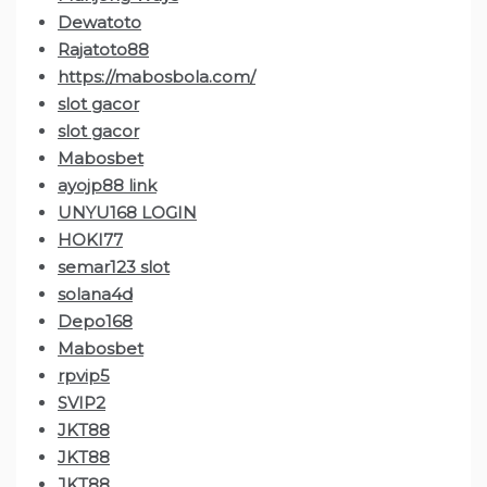
Dewatoto
Rajatoto88
https://mabosbola.com/
slot gacor
slot gacor
Mabosbet
ayojp88 link
UNYU168 LOGIN
HOKI77
semar123 slot
solana4d
Depo168
Mabosbet
rpvip5
SVIP2
JKT88
JKT88
JKT88