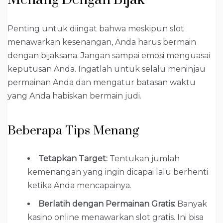
Penting untuk diingat bahwa meskipun slot
menawarkan kesenangan, Anda harus bermain
dengan bijaksana. Jangan sampai emosi menguasai
keputusan Anda. Ingatlah untuk selalu meninjau
permainan Anda dan mengatur batasan waktu
yang Anda habiskan bermain judi.
Beberapa Tips Menang
Tetapkan Target:
Tentukan jumlah
kemenangan yang ingin dicapai lalu berhenti
ketika Anda mencapainya.
Berlatih dengan Permainan Gratis:
Banyak
kasino online menawarkan slot gratis. Ini bisa