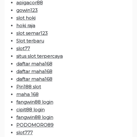
apigacor88
gowin123
slot hoki
hoki raja
slot semar123
Slot terbaru
slot77
situs slot terpercaya
daftar maha168
daftar maha168
daftar maha168
Pin188 slot
maha 168
fangwin88 login
cipit88 login
fangwin88 login
PODOMORO89
slot777