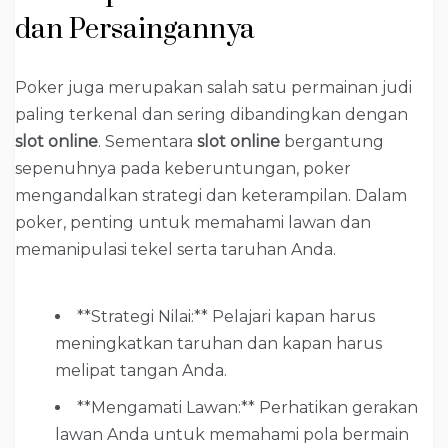
dan Persaingannya
Poker juga merupakan salah satu permainan judi
paling terkenal dan sering dibandingkan dengan
slot online
. Sementara
slot online
bergantung
sepenuhnya pada keberuntungan, poker
mengandalkan strategi dan keterampilan. Dalam
poker, penting untuk memahami lawan dan
memanipulasi tekel serta taruhan Anda.
**Strategi Nilai:** Pelajari kapan harus
meningkatkan taruhan dan kapan harus
melipat tangan Anda.
**Mengamati Lawan:** Perhatikan gerakan
lawan Anda untuk memahami pola bermain