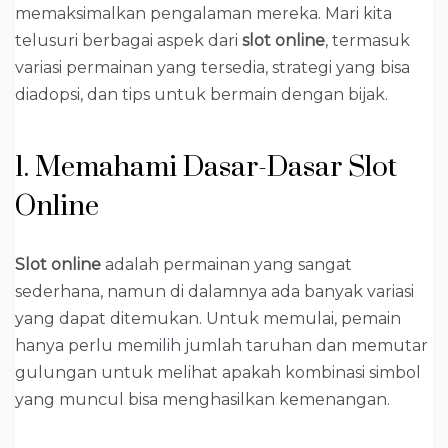
memaksimalkan pengalaman mereka. Mari kita
telusuri berbagai aspek dari
slot online
, termasuk
variasi permainan yang tersedia, strategi yang bisa
diadopsi, dan tips untuk bermain dengan bijak.
1. Memahami Dasar-Dasar Slot
Online
Slot online
adalah permainan yang sangat
sederhana, namun di dalamnya ada banyak variasi
yang dapat ditemukan. Untuk memulai, pemain
hanya perlu memilih jumlah taruhan dan memutar
gulungan untuk melihat apakah kombinasi simbol
yang muncul bisa menghasilkan kemenangan.