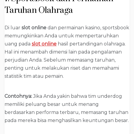
Taruhan Olahraga
Di luar
slot online
dan permainan kasino, sportsbook
memungkinkan Anda untuk mempertaruhkan
uang pada
slot online
hasil pertandingan olahraga.
Hal ini menambah dimensi lain pada pengalaman
perjudian Anda. Sebelum memasang taruhan,
penting untuk melakukan riset dan memahami
statistik tim atau pemain.
Contohnya:
Jika Anda yakin bahwa tim underdog
memiliki peluang besar untuk menang
berdasarkan performa terbaru, memasang taruhan
pada mereka bisa menghasilkan keuntungan besar.