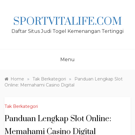
Skip
to
content
SPORTVITALIFE.COM
Daftar Situs Judi Togel Kemenangan Tertinggi
Menu
»
»
Home
Tak Berkategori
Panduan Lengkap Slot
Online: Memahami Casino Digital
Tak Berkategori
Panduan Lengkap Slot Online:
Memahami Casino Digital