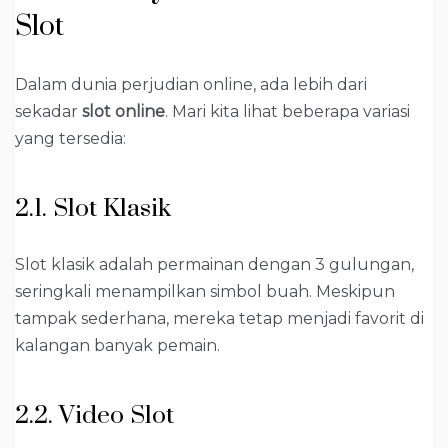
Slot
Dalam dunia perjudian online, ada lebih dari
sekadar
slot online
. Mari kita lihat beberapa variasi
yang tersedia:
2.1. Slot Klasik
Slot klasik adalah permainan dengan 3 gulungan,
seringkali menampilkan simbol buah. Meskipun
tampak sederhana, mereka tetap menjadi favorit di
kalangan banyak pemain.
2.2. Video Slot