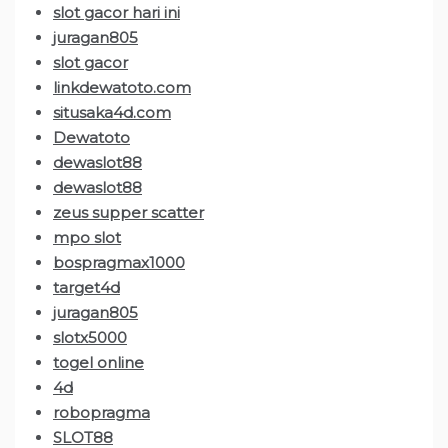
slot gacor hari ini
juragan805
slot gacor
linkdewatoto.com
situsaka4d.com
Dewatoto
dewaslot88
dewaslot88
zeus supper scatter
mpo slot
bospragmax1000
target4d
juragan805
slotx5000
togel online
4d
robopragma
SLOT88