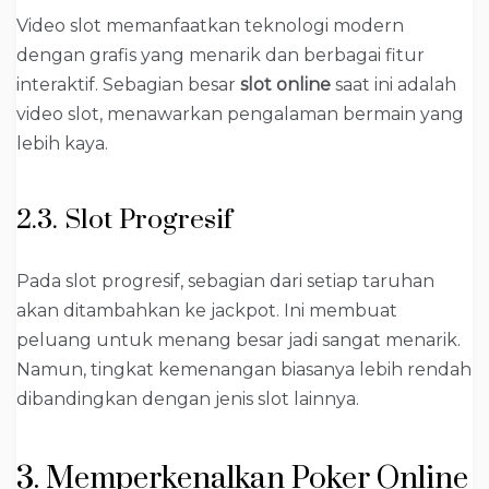
Video slot memanfaatkan teknologi modern
dengan grafis yang menarik dan berbagai fitur
interaktif. Sebagian besar
slot online
saat ini adalah
video slot, menawarkan pengalaman bermain yang
lebih kaya.
2.3. Slot Progresif
Pada slot progresif, sebagian dari setiap taruhan
akan ditambahkan ke jackpot. Ini membuat
peluang untuk menang besar jadi sangat menarik.
Namun, tingkat kemenangan biasanya lebih rendah
dibandingkan dengan jenis slot lainnya.
3. Memperkenalkan Poker Online