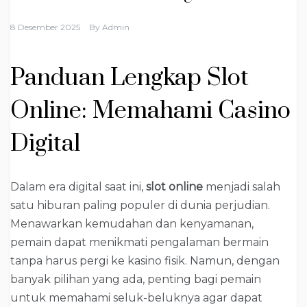
8 Desember 2025
By
Admin
Panduan Lengkap Slot
Online: Memahami Casino
Digital
Dalam era digital saat ini,
slot online
menjadi salah
satu hiburan paling populer di dunia perjudian.
Menawarkan kemudahan dan kenyamanan,
pemain dapat menikmati pengalaman bermain
tanpa harus pergi ke kasino fisik. Namun, dengan
banyak pilihan yang ada, penting bagi pemain
untuk memahami seluk-beluknya agar dapat