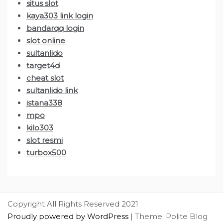
situs slot
kaya303 link login
bandarqq login
slot online
sultanlido
target4d
cheat slot
sultanlido link
istana338
mpo
kilo303
slot resmi
turbox500
Copyright All Rights Reserved 2021
Proudly powered by WordPress
|
Theme: Polite Blog