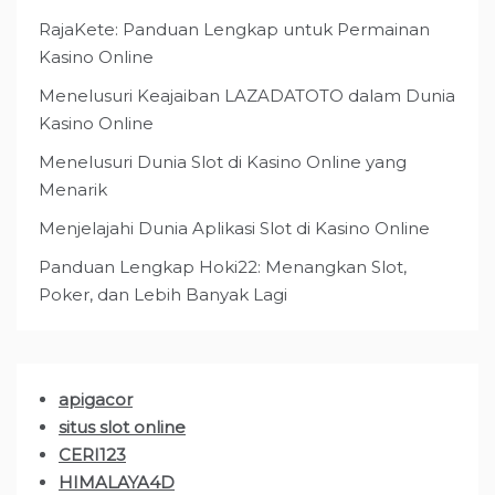
RajaKete: Panduan Lengkap untuk Permainan
Kasino Online
Menelusuri Keajaiban LAZADATOTO dalam Dunia
Kasino Online
Menelusuri Dunia Slot di Kasino Online yang
Menarik
Menjelajahi Dunia Aplikasi Slot di Kasino Online
Panduan Lengkap Hoki22: Menangkan Slot,
Poker, dan Lebih Banyak Lagi
apigacor
situs slot online
CERI123
HIMALAYA4D