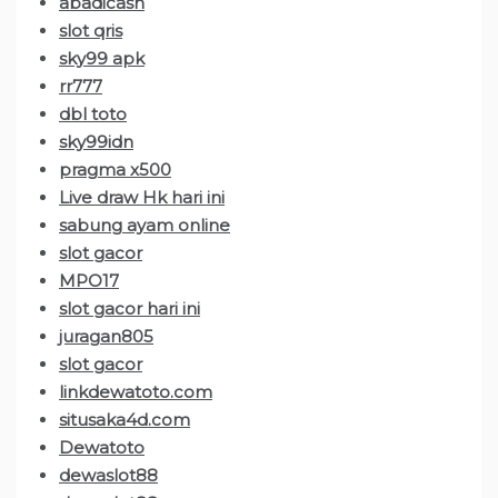
abadicash
slot qris
sky99 apk
rr777
dbl toto
sky99idn
pragma x500
Live draw Hk hari ini
sabung ayam online
slot gacor
MPO17
slot gacor hari ini
juragan805
slot gacor
linkdewatoto.com
situsaka4d.com
Dewatoto
dewaslot88