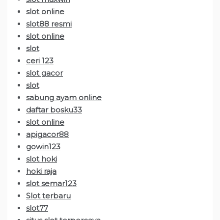
slot online
slot88 resmi
slot online
slot
ceri 123
slot gacor
slot
sabung ayam online
daftar bosku33
slot online
apigacor88
gowin123
slot hoki
hoki raja
slot semar123
Slot terbaru
slot77