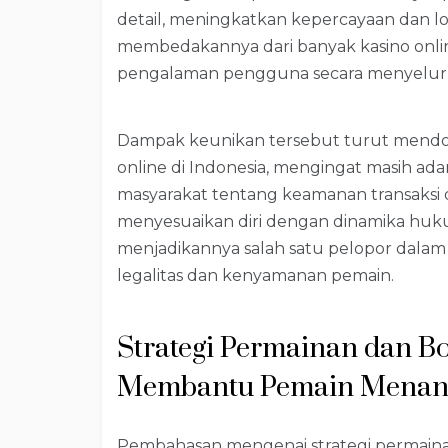
detail, meningkatkan kepercayaan dan lo
membedakannya dari banyak kasino onli
pengalaman pengguna secara menyelur
Dampak keunikan tersebut turut mendo
online di Indonesia, mengingat masih ada
masyarakat tentang keamanan transaksi
menyesuaikan diri dengan dinamika huku
menjadikannya salah satu pelopor dalam
legalitas dan kenyamanan pemain.
Strategi Permainan dan 
Membantu Pemain Menan
Pembahasan mengenai strategi permain