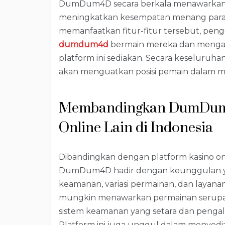
DumDum4D secara berkala menawarkan
meningkatkan kesempatan menang para pe
memanfaatkan fitur-fitur tersebut, p
dumdum4d
bermain mereka dan mengamb
platform ini sediakan. Secara keseluruha
akan menguatkan posisi pemain dalam me
Membandingkan DumDum4
Online Lain di Indonesia
Dibandingkan dengan platform kasino onli
DumDum4D hadir dengan keunggulan yan
keamanan, variasi permainan, dan layanan
mungkin menawarkan permainan serup
sistem keamanan yang setara dan pen
Platform ini juga unggul dalam menyed