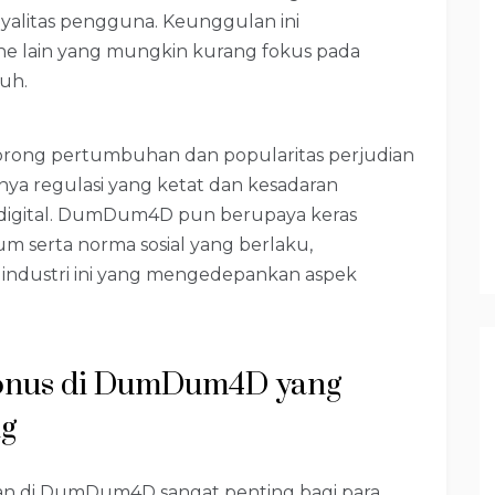
yalitas pengguna. Keunggulan ini
ne lain yang mungkin kurang fokus pada
uh.
rong pertumbuhan dan popularitas perjudian
nya regulasi yang ketat dan kesadaran
 digital. DumDum4D pun berupaya keras
m serta norma sosial yang berlaku,
 industri ini yang mengedepankan aspek
Bonus di DumDum4D yang
g
an di DumDum4D sangat penting bagi para