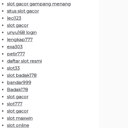
slot gacor gampang menang
situs slot gacor
leci123
slot gacor
unyu168 login
lengkap777
exa303
petir777
daftar slot resmi
slot33
slot badak178
bandar999
Badak178
slot gacor
slot777
slot gacor
slot maxwin
slot online