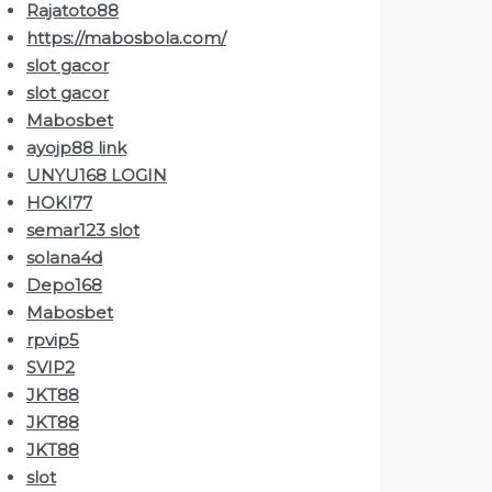
Rajatoto88
https://mabosbola.com/
slot gacor
slot gacor
Mabosbet
ayojp88 link
UNYU168 LOGIN
HOKI77
semar123 slot
solana4d
Depo168
Mabosbet
rpvip5
SVIP2
JKT88
JKT88
JKT88
slot