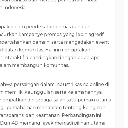
 Indonesia.
 nampak dalam pendekatan pemasaran dan
urkan kampanye promosi yang lebih agresif
mpertahankan pemain, serta mengadakan event
ibatan komunitas. Hal ini menciptakan
n interaktif dibandingkan dengan beberapa
 dalam membangun komunitas.
bahwa persaingan dalam industri kasino online di
orm memiliki keunggulan serta kelemahannya
mpatkan diri sebagai salah satu pemain utama
ogi, pemahaman mendalam tentang keinginan
ransparansi dan keamanan. Perbandingan ini
Dum4D memang layak menjadi pilihan utama