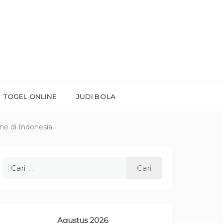
TOGEL ONLINE
JUDI BOLA
e di Indonesia
Cari
untuk:
Agustus 2026