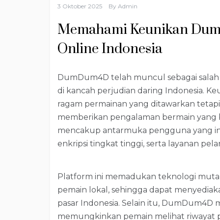
3 Oktober 2025
By
Admin
Memahami Keunikan Dum
Online Indonesia
DumDum4D telah muncul sebagai salah sa
di kancah perjudian daring Indonesia. 
ragam permainan yang ditawarkan tetapi 
memberikan pengalaman bermain yang ber
mencakup antarmuka pengguna yang int
enkripsi tingkat tinggi, serta layanan pe
Platform ini memadukan teknologi muta
pemain lokal, sehingga dapat menyediak
pasar Indonesia. Selain itu, DumDum4D 
memungkinkan pemain melihat riwayat p