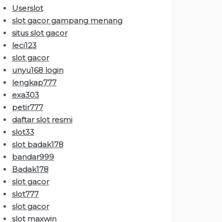
Userslot
slot gacor gampang menang
situs slot gacor
leci123
slot gacor
unyu168 login
lengkap777
exa303
petir777
daftar slot resmi
slot33
slot badak178
bandar999
Badak178
slot gacor
slot777
slot gacor
slot maxwin