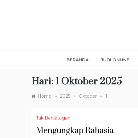
Skip
to
content
BERANDA
JUDI ONLINE
Hari:
1 Oktober 2025
»
»
»
Home
2025
Oktober
1
Tak Berkategori
Mengungkap Rahasia