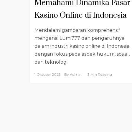
Memahami Dinamika Pasar
Kasino Online di Indonesia
Mendalami gambaran komprehensif
mengenai Lumi777 dan pengaruhnya
dalam industri kasino online di Indonesia,
dengan fokus pada aspek hukum, sosial,
dan teknologi.
1 Oktober 2025
By
Admin
3 Min Reading