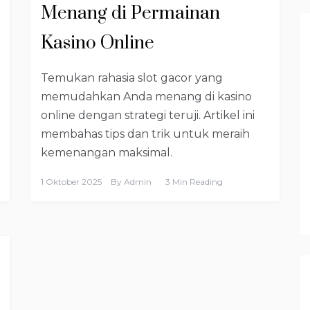
Menang di Permainan
Kasino Online
Temukan rahasia slot gacor yang
memudahkan Anda menang di kasino
online dengan strategi teruji. Artikel ini
membahas tips dan trik untuk meraih
kemenangan maksimal.
1 Oktober 2025
By
Admin
3 Min Reading