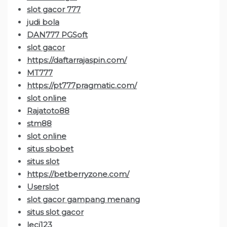
slot gacor 777
judi bola
DAN777 PGSoft
slot gacor
https://daftarrajaspin.com/
MT777
https://pt777pragmatic.com/
slot online
Rajatoto88
stm88
slot online
situs sbobet
situs slot
https://betberryzone.com/
Userslot
slot gacor gampang menang
situs slot gacor
leci123