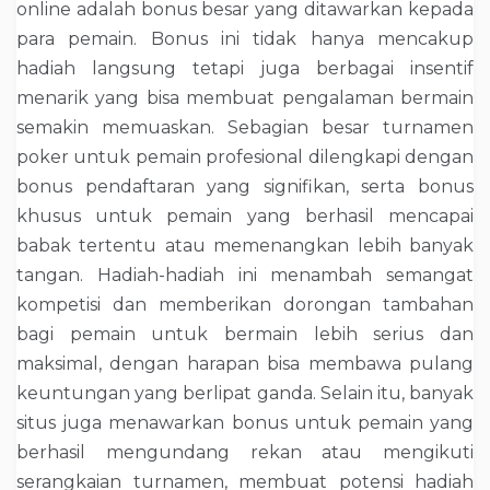
online adalah bonus besar yang ditawarkan kepada
para pemain. Bonus ini tidak hanya mencakup
hadiah langsung tetapi juga berbagai insentif
menarik yang bisa membuat pengalaman bermain
semakin memuaskan. Sebagian besar turnamen
poker untuk pemain profesional dilengkapi dengan
bonus pendaftaran yang signifikan, serta bonus
khusus untuk pemain yang berhasil mencapai
babak tertentu atau memenangkan lebih banyak
tangan. Hadiah-hadiah ini menambah semangat
kompetisi dan memberikan dorongan tambahan
bagi pemain untuk bermain lebih serius dan
maksimal, dengan harapan bisa membawa pulang
keuntungan yang berlipat ganda. Selain itu, banyak
situs juga menawarkan bonus untuk pemain yang
berhasil mengundang rekan atau mengikuti
serangkaian turnamen, membuat potensi hadiah