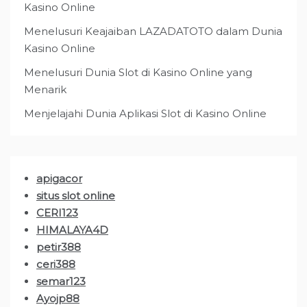
Kasino Online
Menelusuri Keajaiban LAZADATOTO dalam Dunia
Kasino Online
Menelusuri Dunia Slot di Kasino Online yang
Menarik
Menjelajahi Dunia Aplikasi Slot di Kasino Online
apigacor
situs slot online
CERI123
HIMALAYA4D
petir388
ceri388
semar123
Ayojp88