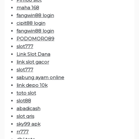
maha 168
fangwin88 login
cipit88 login
fangwin88 login
PODOMORO89
slot777
Link Slot Dana
link slot gacor
slot777
sabung ayam online
link depo 10k
toto slot
slot88
abadicash
slot qris
sky99 apk
rr777