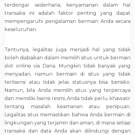
terdengar sederhana, kenyamanan dalam hal
transaksi ini adalah faktor penting yang dapat
mempengaruhi pengalaman bermain Anda secara
keseluruhan.
Tentunya, legalitas juga menjadi hal yang tidak
boleh diabaikan dalam memilih situs untuk bermain
slot online via Dana. Mungkin tidak banyak yang
menyadari, namun bermain di situs yang tidak
terlisensi atau tidak jelas statusnya bisa berisiko.
Namun, bila Anda memilih situs yang terpercaya
dan memiliki lisensi resmi, Anda tidak perlu khawatir
tentang masalah keamanan atau penipuan.
Legalitas situs memastikan bahwa Anda bermain di
lingkungan yang terjamin dan aman, di mana setiap
transaksi dan data Anda akan dilindungi dengan