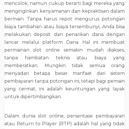
mencolok, namun cukup berarti bagi mereka yang
menginginkan kenyamanan dan kepraktisan dalam
bermain. Tanpa harus repot mengurus potongan
biaya tambahan atau biaya tersembunyi, Anda bisa
melakukan deposit dan penarikan dana dengan
lancar melalui platform Dana. Hal ini membuat
permainan slot online semakin mudah diakses,
tanpa hambatan teknis atau biaya yang
memberatkan. Mungkin tidak semua orang
menyadari betapa besar manfaat dari sistem
pembayaran tanpa potongan ini, tetapi bagi pemain
yang cermat, ini adalah keuntungan yang layak
untuk dipertimbangkan.
Dalam dunia slot online, persentase pembayaran
atau Return to Player (RTP) adalah hal yang tidak