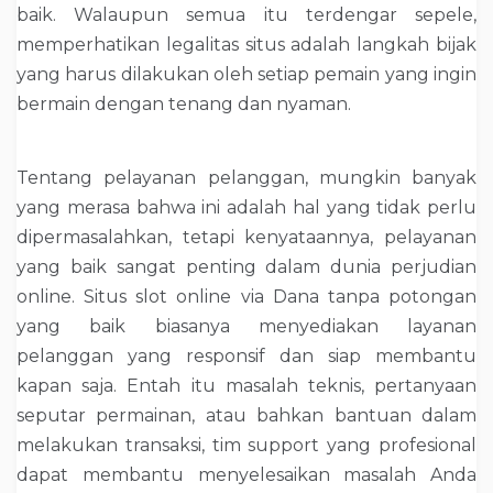
baik. Walaupun semua itu terdengar sepele,
memperhatikan legalitas situs adalah langkah bijak
yang harus dilakukan oleh setiap pemain yang ingin
bermain dengan tenang dan nyaman.
Tentang pelayanan pelanggan, mungkin banyak
yang merasa bahwa ini adalah hal yang tidak perlu
dipermasalahkan, tetapi kenyataannya, pelayanan
yang baik sangat penting dalam dunia perjudian
online. Situs slot online via Dana tanpa potongan
yang baik biasanya menyediakan layanan
pelanggan yang responsif dan siap membantu
kapan saja. Entah itu masalah teknis, pertanyaan
seputar permainan, atau bahkan bantuan dalam
melakukan transaksi, tim support yang profesional
dapat membantu menyelesaikan masalah Anda