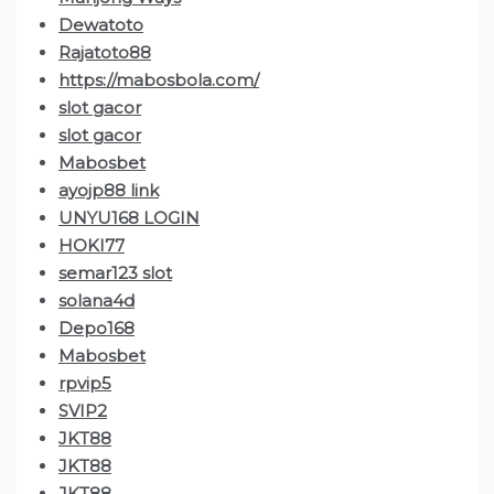
Dewatoto
Rajatoto88
https://mabosbola.com/
slot gacor
slot gacor
Mabosbet
ayojp88 link
UNYU168 LOGIN
HOKI77
semar123 slot
solana4d
Depo168
Mabosbet
rpvip5
SVIP2
JKT88
JKT88
JKT88