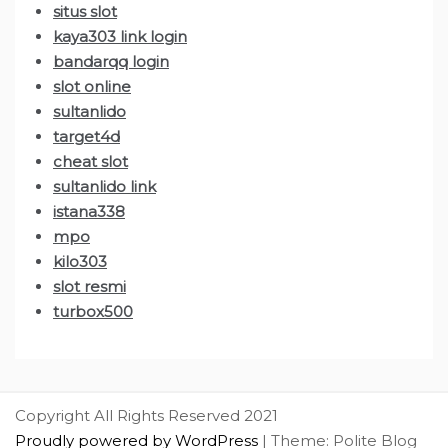
situs slot
kaya303 link login
bandarqq login
slot online
sultanlido
target4d
cheat slot
sultanlido link
istana338
mpo
kilo303
slot resmi
turbox500
Copyright All Rights Reserved 2021
Proudly powered by WordPress
|
Theme: Polite Blog