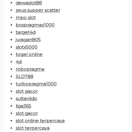
dewaslot88
zeus supper scatter
mpo slot
bospragmax1000
target4d
juragan805
slotx5000
togel online
4d
robopragma
SLOT88
turbopragma1000
slot gacor
sultanlido
liga365
slot gacor
slot online terpercaya
slot terpercaya