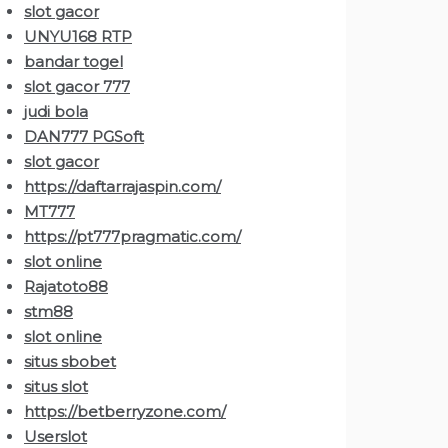
slot gacor
UNYU168 RTP
bandar togel
slot gacor 777
judi bola
DAN777 PGSoft
slot gacor
https://daftarrajaspin.com/
MT777
https://pt777pragmatic.com/
slot online
Rajatoto88
stm88
slot online
situs sbobet
situs slot
https://betberryzone.com/
Userslot