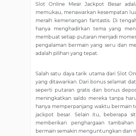
Slot Online Mesir Jackpot Besar ada
memukau, menawarkan kesempatan luar
meraih kemenangan fantastis. Di tengah 
hanya menghadirkan tema yang menar
membuat setiap putaran menjadi momen 
pengalaman bermain yang seru dan men
adalah pilihan yang tepat.
Salah satu daya tarik utama dari Slot O
yang ditawarkan. Dari bonus selamat d
seperti putaran gratis dan bonus depo
meningkatkan saldo mereka tanpa haru
hanya memperpanjang waktu bermain te
jackpot besar. Selain itu, beberapa 
memberikan penghargaan tambahan b
bermain semakin menguntungkan dan 