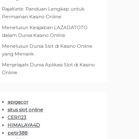
RajaKete: Panduan Lengkap untuk
Permainan Kasino Online
Menelusuri Keajaiban LAZADATOTO
dalam Dunia Kasino Online
Menelusuri Dunia Slot di Kasino Online
yang Menarik
Menjelajahi Dunia Aplikasi Slot di Kasino
Online
apigacor
situs slot online
CERI123
HIMALAYA4D
petir388