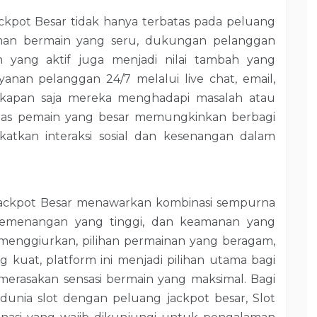
ackpot Besar tidak hanya terbatas pada peluang
an bermain yang seru, dukungan pelanggan
n yang aktif juga menjadi nilai tambah yang
yanan pelanggan 24/7 melalui live chat, email,
 kapan saja mereka menghadapi masalah atau
nitas pemain yang besar memungkinkan berbagi
gkatkan interaksi sosial dan kesenangan dalam
 Jackpot Besar menawarkan kombinasi sempurna
kemenangan yang tinggi, dan keamanan yang
menggiurkan, pilihan permainan yang beragam,
ng kuat, platform ini menjadi pilihan utama bagi
merasakan sensasi bermain yang maksimal. Bagi
dunia slot dengan peluang jackpot besar, Slot