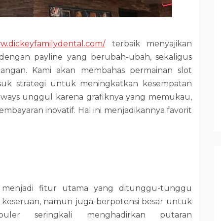
ww.dickeyfamilydental.com/
terbaik menyajikan
dengan payline yang berubah-ubah, sekaligus
angan. Kami akan membahas permainan slot
asuk strategi untuk meningkatkan kesempatan
aways unggul karena grafiknya yang memukau,
ayaran inovatif. Hal ini menjadikannya favorit
menjadi fitur utama yang ditunggu-tunggu
h keseruan, namun juga berpotensi besar untuk
uler seringkali menghadirkan putaran