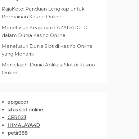
RajaKete: Panduan Lengkap untuk
Permainan Kasino Online
Menelusuri Keajaiban LAZADATOTO
dalam Dunia Kasino Online
Menelusuri Dunia Slot di Kasino Online
yang Menarik
Menjelajahi Dunia Aplikasi Slot di Kasino
Online
apigacor
situs slot online
CERI123
HIMALAYA4D
petir388