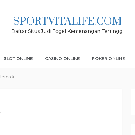
SPORTVITALIFE.COM
Daftar Situs Judi Togel Kemenangan Tertinggi
SLOT ONLINE
CASINO ONLINE
POKER ONLINE
Terbaik
k