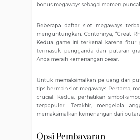
bonus megaways sebagai momen puncak
Beberapa daftar slot megaways terb
menguntungkan. Contohnya, “Great Rhi
Kedua game ini terkenal karena fitur 
termasuk pengganda dan putaran grat
Anda meraih kemenangan besar.
Untuk memaksimalkan peluang dari put
tips bermain slot megaways. Pertama, 
crucial. Kedua, perhatikan simbol-sim
terpopuler. Terakhir, mengelola an
memaksimalkan kemenangan dari putar
Opsi Pembayaran