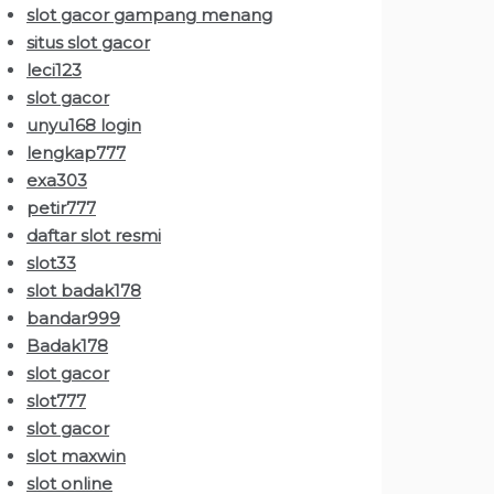
slot gacor gampang menang
situs slot gacor
leci123
slot gacor
unyu168 login
lengkap777
exa303
petir777
daftar slot resmi
slot33
slot badak178
bandar999
Badak178
slot gacor
slot777
slot gacor
slot maxwin
slot online