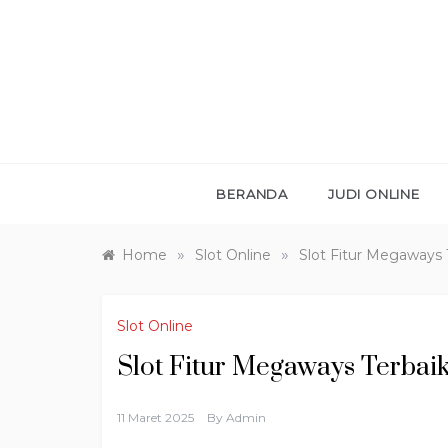
Skip
to
content
BERANDA
JUDI ONLINE
»
»
Home
Slot Online
Slot Fitur Megaways 
Slot Online
Slot Fitur Megaways Terbai
11 Maret 2025
By
Admin