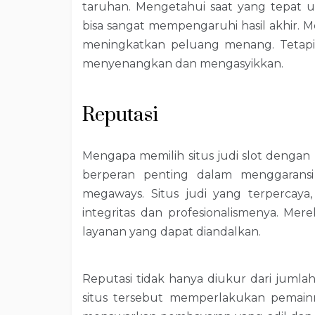
taruhan. Mengetahui saat yang tepat
bisa sangat mempengaruhi hasil akhir. 
meningkatkan peluang menang. Tetap
menyenangkan dan mengasyikkan.
Reputasi
Mengapa memilih situs judi slot dengan r
berperan penting dalam menggaransi
megaways. Situs judi yang terpercaya,
integritas dan profesionalismenya. Me
layanan yang dapat diandalkan.
Reputasi tidak hanya diukur dari jumlah
situs tersebut memperlakukan pemainny