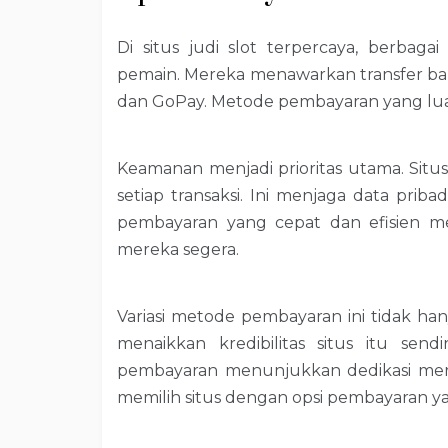
Di situs judi slot terpercaya, berbag
pemain. Mereka menawarkan transfer bank
dan GoPay. Metode pembayaran yang lu
Keamanan menjadi prioritas utama. Situs
setiap transaksi. Ini menjaga data prib
pembayaran yang cepat dan efisien 
mereka segera.
Variasi metode pembayaran ini tidak han
menaikkan kredibilitas situs itu sen
pembayaran menunjukkan dedikasi mer
memilih situs dengan opsi pembayaran y