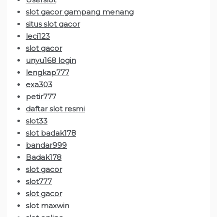
slot gacor gampang menang
situs slot gacor
leci123
slot gacor
unyu168 login
lengkap777
exa303
petir777
daftar slot resmi
slot33
slot badak178
bandar999
Badak178
slot gacor
slot777
slot gacor
slot maxwin