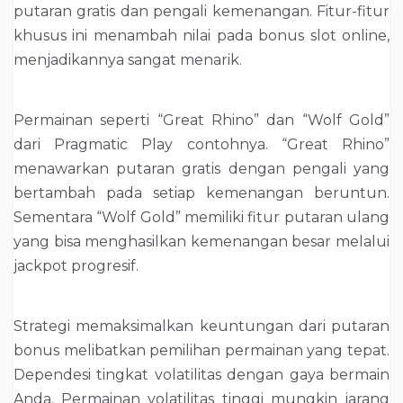
putaran gratis dan pengali kemenangan. Fitur-fitur
khusus ini menambah nilai pada bonus slot online,
menjadikannya sangat menarik.
Permainan seperti “Great Rhino” dan “Wolf Gold”
dari Pragmatic Play contohnya. “Great Rhino”
menawarkan putaran gratis dengan pengali yang
bertambah pada setiap kemenangan beruntun.
Sementara “Wolf Gold” memiliki fitur putaran ulang
yang bisa menghasilkan kemenangan besar melalui
jackpot progresif.
Strategi memaksimalkan keuntungan dari putaran
bonus melibatkan pemilihan permainan yang tepat.
Dependesi tingkat volatilitas dengan gaya bermain
Anda. Permainan volatilitas tinggi mungkin jarang