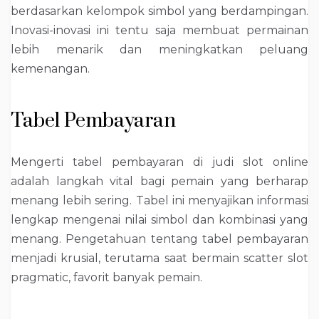
berdasarkan kelompok simbol yang berdampingan.
Inovasi-inovasi ini tentu saja membuat permainan
lebih menarik dan meningkatkan peluang
kemenangan.
Tabel Pembayaran
Mengerti tabel pembayaran di judi slot online
adalah langkah vital bagi pemain yang berharap
menang lebih sering. Tabel ini menyajikan informasi
lengkap mengenai nilai simbol dan kombinasi yang
menang. Pengetahuan tentang tabel pembayaran
menjadi krusial, terutama saat bermain scatter slot
pragmatic, favorit banyak pemain.