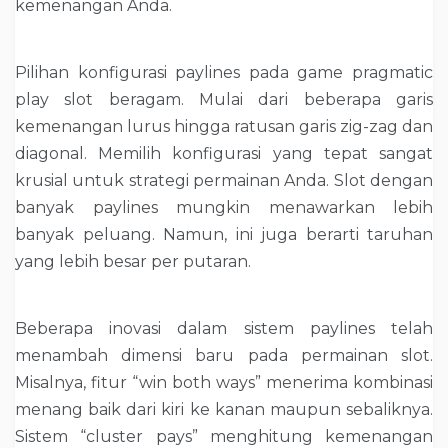
kemenangan Anda.
Pilihan konfigurasi paylines pada game pragmatic
play slot beragam. Mulai dari beberapa garis
kemenangan lurus hingga ratusan garis zig-zag dan
diagonal. Memilih konfigurasi yang tepat sangat
krusial untuk strategi permainan Anda. Slot dengan
banyak paylines mungkin menawarkan lebih
banyak peluang. Namun, ini juga berarti taruhan
yang lebih besar per putaran.
Beberapa inovasi dalam sistem paylines telah
menambah dimensi baru pada permainan slot.
Misalnya, fitur “win both ways” menerima kombinasi
menang baik dari kiri ke kanan maupun sebaliknya.
Sistem “cluster pays” menghitung kemenangan