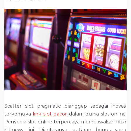
Scatter slot pragmatic dianggap sebagai inovasi
terkemuka
link slot gacor
dalam dunia slot online.
Penyedia slot online terpercaya membawakan fitur
istimewa ini. Diantaranya, putaran bonus yang