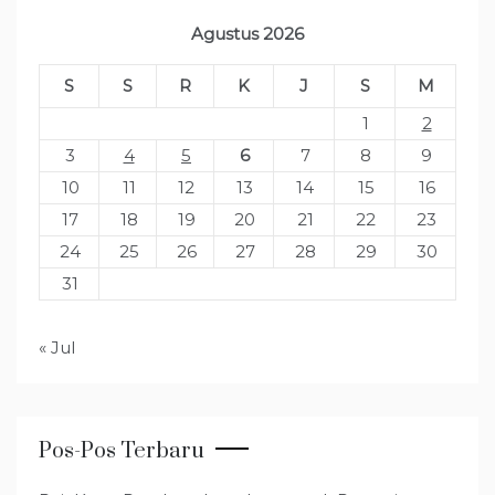
Agustus 2026
S
S
R
K
J
S
M
1
2
3
4
5
6
7
8
9
10
11
12
13
14
15
16
17
18
19
20
21
22
23
24
25
26
27
28
29
30
31
« Jul
Pos-Pos Terbaru