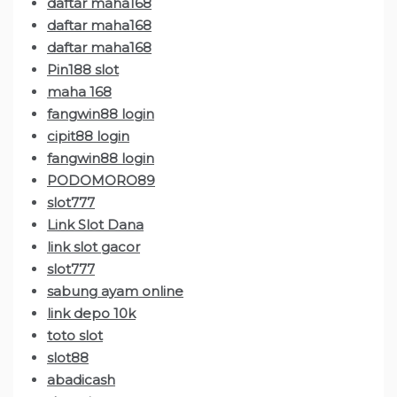
daftar maha168
daftar maha168
daftar maha168
Pin188 slot
maha 168
fangwin88 login
cipit88 login
fangwin88 login
PODOMORO89
slot777
Link Slot Dana
link slot gacor
slot777
sabung ayam online
link depo 10k
toto slot
slot88
abadicash