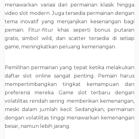
menawarkan variasi dari permainan klasik hingga
video slot modern. Juga tersedia permainan dengan
tema inovatif yang menjanjikan kesenangan bagi
pemain. Fitur-fitur khas seperti bonus putaran
gratis, simbol wild, dan scatter tersedia di setiap
game, meningkatkan peluang kemenangan.
Pemilihan permainan yang tepat ketika melakukan
daftar slot online sangat penting. Pemain harus
mempertimbangkan tingkat kemampuan dan
preferensi mereka. Game slot terbaru dengan
volatilitas rendah sering memberikan kemenangan,
meski dalam jumlah kecil. Sedangkan, permainan
dengan volatilitas tinggi menawarkan kemenangan
besar, namun lebih jarang.