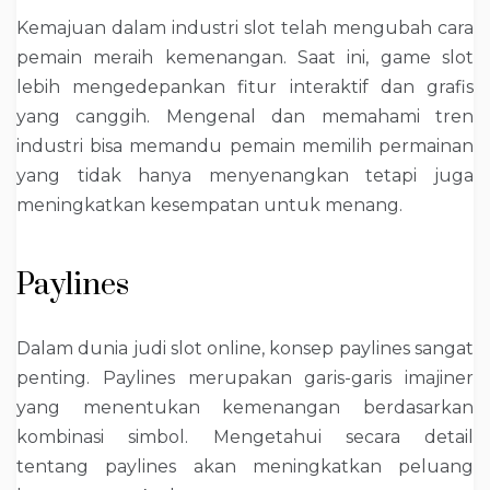
Kemajuan dalam industri slot telah mengubah cara
pemain meraih kemenangan. Saat ini, game slot
lebih mengedepankan fitur interaktif dan grafis
yang canggih. Mengenal dan memahami tren
industri bisa memandu pemain memilih permainan
yang tidak hanya menyenangkan tetapi juga
meningkatkan kesempatan untuk menang.
Paylines
Dalam dunia judi slot online, konsep paylines sangat
penting. Paylines merupakan garis-garis imajiner
yang menentukan kemenangan berdasarkan
kombinasi simbol. Mengetahui secara detail
tentang paylines akan meningkatkan peluang