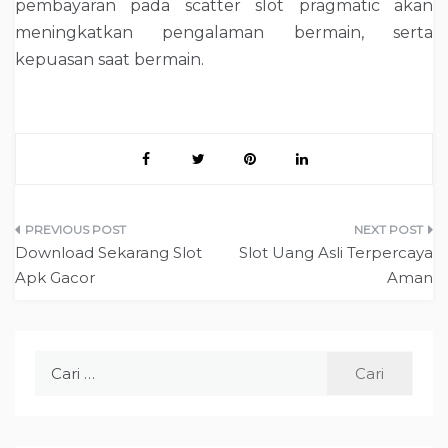
pembayaran pada scatter slot pragmatic akan
meningkatkan pengalaman bermain, serta
kepuasan saat bermain.
Navigasi
Download Sekarang Slot
Slot Uang Asli Terpercaya
pos
Apk Gacor
Aman
Cari
untuk: