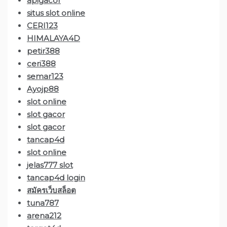
apigacor
situs slot online
CERI123
HIMALAYA4D
petir388
ceri388
semar123
Ayojp88
slot online
slot gacor
slot gacor
tancap4d
slot online
jelas777 slot
tancap4d login
สมัครเว็บสล็อต
tuna787
arena212