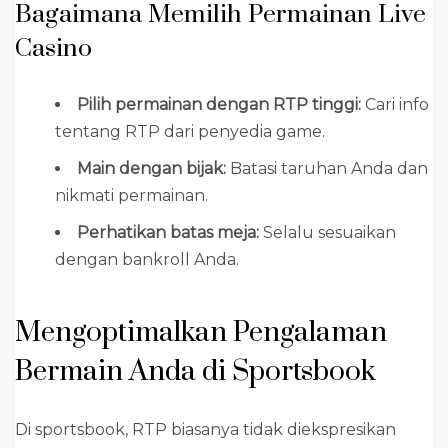
Bagaimana Memilih Permainan Live
Casino
Pilih permainan dengan RTP tinggi:
Cari info
tentang RTP dari penyedia game.
Main dengan bijak:
Batasi taruhan Anda dan
nikmati permainan.
Perhatikan batas meja:
Selalu sesuaikan
dengan bankroll Anda.
Mengoptimalkan Pengalaman
Bermain Anda di Sportsbook
Di sportsbook, RTP biasanya tidak diekspresikan