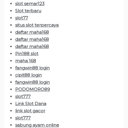
slot semar123
Slot terbaru
slot77
situs slot terpercaya
daftar maha168
daftar maha168
daftar maha168
Pin188 slot
maha 168
fangwin88 login
cipit88 login
fangwin88 login
PODOMORO89
slot777
Link Slot Dana
link slot gacor
slot777
sabung ayam online