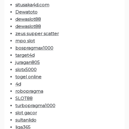
situsaka4d.com
Dewatoto
dewaslot88
dewaslot88
zeus supper scatter
mpo slot
bospragmax1000
target4d
juragan805
slotx5000
togel online
4d
robopragma
SLOT88
turbopragma1000
slot gacor
sultanlido
liga365