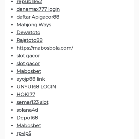
republik62
danamax777 login
daftar Apigacor88
Mahjong Ways
Dewatoto
Rajatoto88
https://mabosbola.com/
slot gacor
slot gacor
Mabosbet
ayojp88 link
UNYU168 LOGIN
HOKI77
semar123 slot
solana4d
Depo168
Mabosbet
rpvip5