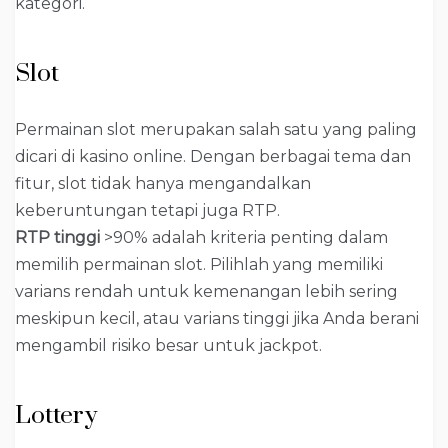
kategori.
Slot
Permainan slot merupakan salah satu yang paling
dicari di kasino online. Dengan berbagai tema dan
fitur, slot tidak hanya mengandalkan
keberuntungan tetapi juga RTP.
RTP tinggi
>90% adalah kriteria penting dalam
memilih permainan slot. Pilihlah yang memiliki
varians rendah untuk kemenangan lebih sering
meskipun kecil, atau varians tinggi jika Anda berani
mengambil risiko besar untuk jackpot.
Lottery