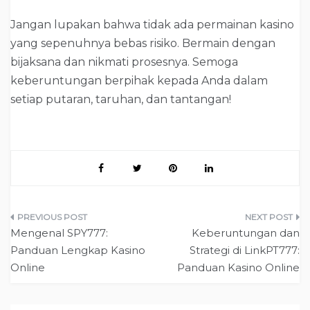
Jangan lupakan bahwa tidak ada permainan kasino
yang sepenuhnya bebas risiko. Bermain dengan
bijaksana dan nikmati prosesnya. Semoga
keberuntungan berpihak kepada Anda dalam
setiap putaran, taruhan, dan tantangan!
Navigasi
Mengenal SPY777:
Keberuntungan dan
pos
Panduan Lengkap Kasino
Strategi di LinkPT777:
Online
Panduan Kasino Online