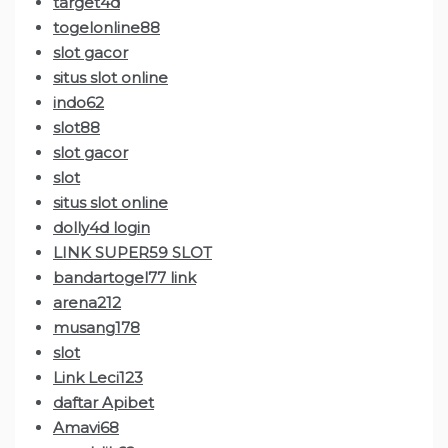
target4d
togelonline88
slot gacor
situs slot online
indo62
slot88
slot gacor
slot
situs slot online
dolly4d login
LINK SUPER59 SLOT
bandartogel77 link
arena212
musang178
slot
Link Leci123
daftar Apibet
Amavi68