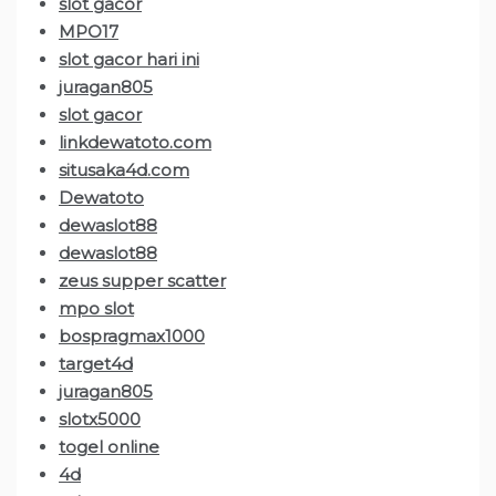
slot gacor
MPO17
slot gacor hari ini
juragan805
slot gacor
linkdewatoto.com
situsaka4d.com
Dewatoto
dewaslot88
dewaslot88
zeus supper scatter
mpo slot
bospragmax1000
target4d
juragan805
slotx5000
togel online
4d