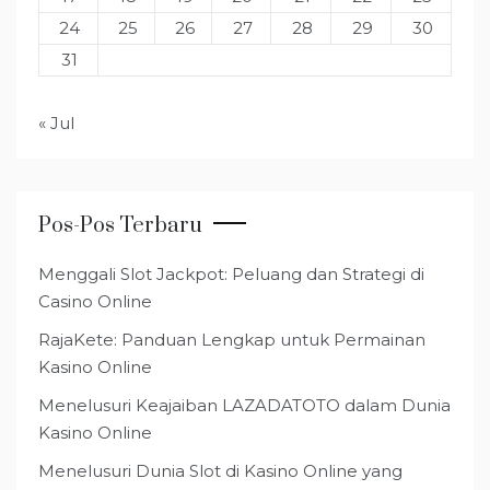
24
25
26
27
28
29
30
31
« Jul
Pos-Pos Terbaru
Menggali Slot Jackpot: Peluang dan Strategi di
Casino Online
RajaKete: Panduan Lengkap untuk Permainan
Kasino Online
Menelusuri Keajaiban LAZADATOTO dalam Dunia
Kasino Online
Menelusuri Dunia Slot di Kasino Online yang