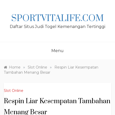
Skip
to
content
SPORTVITALIFE.COM
Daftar Situs Judi Togel Kemenangan Tertinggi
Menu
»
»
Home
Slot Online
Respin Liar Kesempatan
Tambahan Menang Besar
Slot Online
Respin Liar Kesempatan Tambahan
Menang Besar