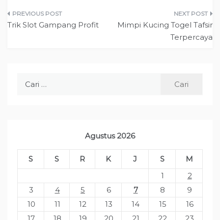
Navigasi
Trik Slot Gampang Profit
Mimpi Kucing Togel Tafsir
pos
Terpercaya
Cari
untuk:
Agustus 2026
S
S
R
K
J
S
M
1
2
3
4
5
6
7
8
9
10
11
12
13
14
15
16
17
18
19
20
21
22
23