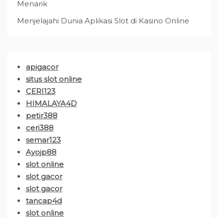
Menarik
Menjelajahi Dunia Aplikasi Slot di Kasino Online
apigacor
situs slot online
CERI123
HIMALAYA4D
petir388
ceri388
semar123
Ayojp88
slot online
slot gacor
slot gacor
tancap4d
slot online