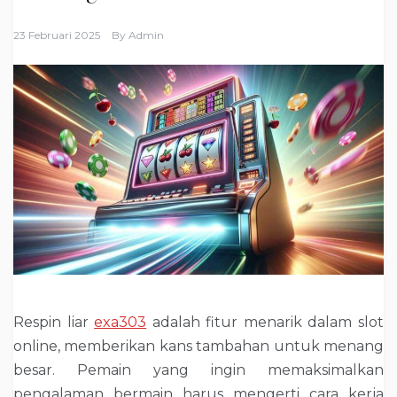
23 Februari 2025
By
Admin
Respin liar
exa303
adalah fitur menarik dalam slot
online, memberikan kans tambahan untuk menang
besar. Pemain yang ingin memaksimalkan
pengalaman bermain harus mengerti cara kerja