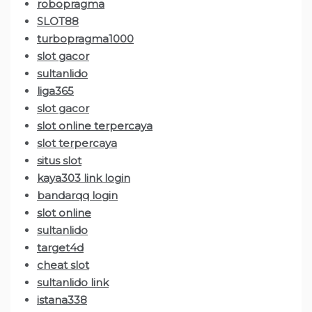
robopragma
SLOT88
turbopragma1000
slot gacor
sultanlido
liga365
slot gacor
slot online terpercaya
slot terpercaya
situs slot
kaya303 link login
bandarqq login
slot online
sultanlido
target4d
cheat slot
sultanlido link
istana338