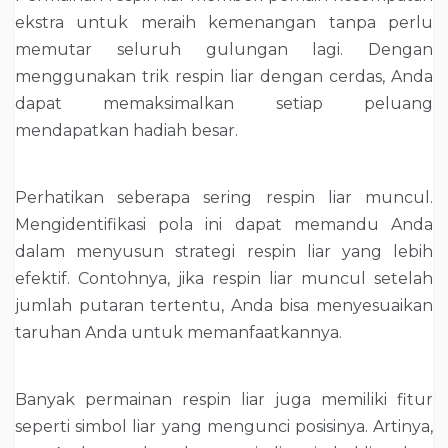
ekstra untuk meraih kemenangan tanpa perlu
memutar seluruh gulungan lagi. Dengan
menggunakan trik respin liar dengan cerdas, Anda
dapat memaksimalkan setiap peluang
mendapatkan hadiah besar.
Perhatikan seberapa sering respin liar muncul.
Mengidentifikasi pola ini dapat memandu Anda
dalam menyusun strategi respin liar yang lebih
efektif. Contohnya, jika respin liar muncul setelah
jumlah putaran tertentu, Anda bisa menyesuaikan
taruhan Anda untuk memanfaatkannya.
Banyak permainan respin liar juga memiliki fitur
seperti simbol liar yang mengunci posisinya. Artinya,