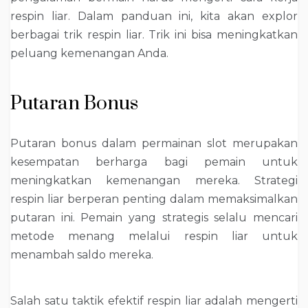
respin liar. Dalam panduan ini, kita akan explor
berbagai trik respin liar. Trik ini bisa meningkatkan
peluang kemenangan Anda.
Putaran Bonus
Putaran bonus dalam permainan slot merupakan
kesempatan berharga bagi pemain untuk
meningkatkan kemenangan mereka. Strategi
respin liar berperan penting dalam memaksimalkan
putaran ini. Pemain yang strategis selalu mencari
metode menang melalui respin liar untuk
menambah saldo mereka.
Salah satu taktik efektif respin liar adalah mengerti