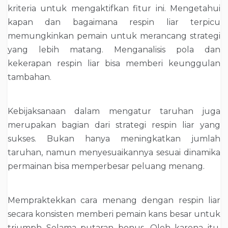
kriteria untuk mengaktifkan fitur ini. Mengetahui
kapan dan bagaimana respin liar terpicu
memungkinkan pemain untuk merancang strategi
yang lebih matang. Menganalisis pola dan
kekerapan respin liar bisa memberi keunggulan
tambahan.
Kebijaksanaan dalam mengatur taruhan juga
merupakan bagian dari strategi respin liar yang
sukses. Bukan hanya meningkatkan jumlah
taruhan, namun menyesuaikannya sesuai dinamika
permainan bisa memperbesar peluang menang.
Mempraktekkan cara menang dengan respin liar
secara konsisten memberi pemain kans besar untuk
triumph Selama putaran bonus. Oleh karena itu,