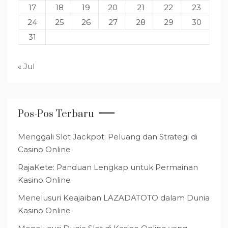
17
18
19
20
21
22
23
24
25
26
27
28
29
30
31
« Jul
Pos-Pos Terbaru
Menggali Slot Jackpot: Peluang dan Strategi di
Casino Online
RajaKete: Panduan Lengkap untuk Permainan
Kasino Online
Menelusuri Keajaiban LAZADATOTO dalam Dunia
Kasino Online