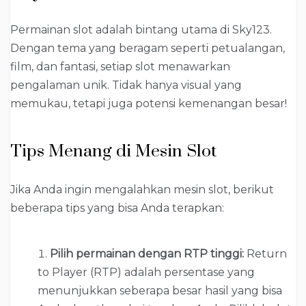
Permainan slot adalah bintang utama di Sky123.
Dengan tema yang beragam seperti petualangan,
film, dan fantasi, setiap slot menawarkan
pengalaman unik. Tidak hanya visual yang
memukau, tetapi juga potensi kemenangan besar!
Tips Menang di Mesin Slot
Jika Anda ingin mengalahkan mesin slot, berikut
beberapa tips yang bisa Anda terapkan:
Pilih permainan dengan RTP tinggi:
Return
to Player (RTP) adalah persentase yang
menunjukkan seberapa besar hasil yang bisa