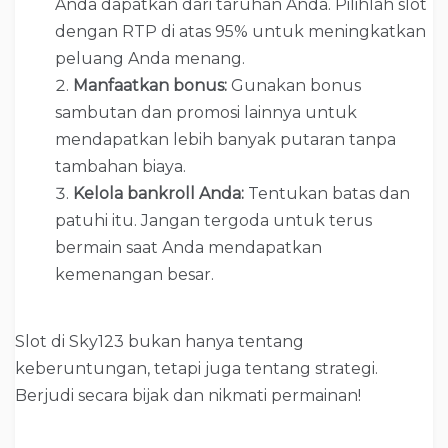
Anda dapatkan dari taruhan Anda. Pilihlah slot
dengan RTP di atas 95% untuk meningkatkan
peluang Anda menang.
Manfaatkan bonus:
Gunakan bonus
sambutan dan promosi lainnya untuk
mendapatkan lebih banyak putaran tanpa
tambahan biaya.
Kelola bankroll Anda:
Tentukan batas dan
patuhi itu. Jangan tergoda untuk terus
bermain saat Anda mendapatkan
kemenangan besar.
Slot di Sky123 bukan hanya tentang
keberuntungan, tetapi juga tentang strategi.
Berjudi secara bijak dan nikmati permainan!