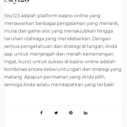
Sky123 adalah platform kasino online yang
menawarkan berbagai pengalaman yang menarik,
mulai dari game slot yang menakjubkan hingga
taruhan olahraga yang mendebarkan. Dengan
semua pengetahuan dan strategi di tangan, Anda
siap untuk menjelajah dan meraih kemenangan.
Ingat, kunci untuk sukses di kasino online adalah
kombinasi antara keberuntungan dan strategi yang
matang. Apapun permainan yang Anda pilih,
semoga Anda selalu mendapatkan yang terbaik!