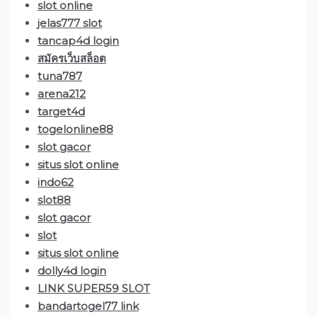
slot online
jelas777 slot
tancap4d login
สมัครเว็บสล็อต
tuna787
arena212
target4d
togelonline88
slot gacor
situs slot online
indo62
slot88
slot gacor
slot
situs slot online
dolly4d login
LINK SUPER59 SLOT
bandartogel77 link