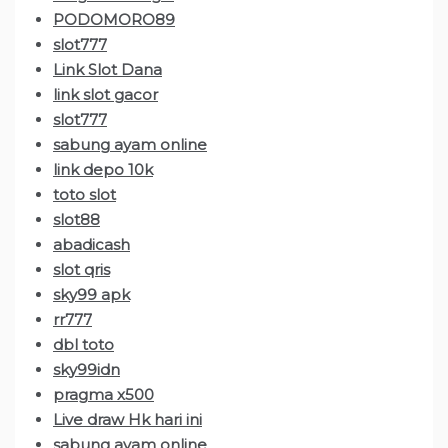
PODOMORO89
slot777
Link Slot Dana
link slot gacor
slot777
sabung ayam online
link depo 10k
toto slot
slot88
abadicash
slot qris
sky99 apk
rr777
dbl toto
sky99idn
pragma x500
Live draw Hk hari ini
sabung ayam online