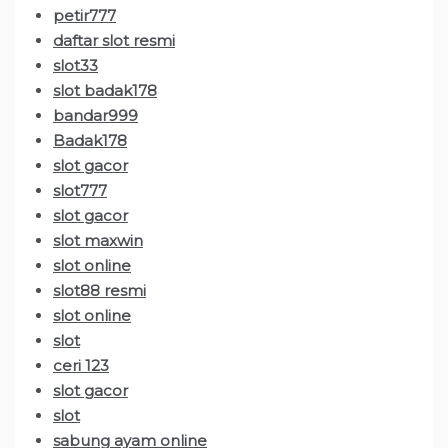
petir777
daftar slot resmi
slot33
slot badak178
bandar999
Badak178
slot gacor
slot777
slot gacor
slot maxwin
slot online
slot88 resmi
slot online
slot
ceri 123
slot gacor
slot
sabung ayam online