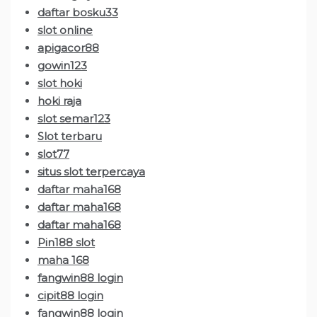
daftar bosku33
slot online
apigacor88
gowin123
slot hoki
hoki raja
slot semar123
Slot terbaru
slot77
situs slot terpercaya
daftar maha168
daftar maha168
daftar maha168
Pin188 slot
maha 168
fangwin88 login
cipit88 login
fangwin88 login