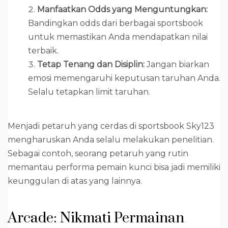
Manfaatkan Odds yang Menguntungkan:
Bandingkan odds dari berbagai sportsbook
untuk memastikan Anda mendapatkan nilai
terbaik.
Tetap Tenang dan Disiplin:
Jangan biarkan
emosi memengaruhi keputusan taruhan Anda.
Selalu tetapkan limit taruhan.
Menjadi petaruh yang cerdas di sportsbook Sky123
mengharuskan Anda selalu melakukan penelitian.
Sebagai contoh, seorang petaruh yang rutin
memantau performa pemain kunci bisa jadi memiliki
keunggulan di atas yang lainnya.
Arcade: Nikmati Permainan