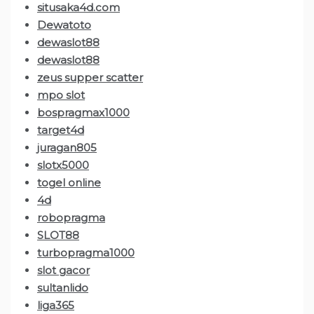
situsaka4d.com
Dewatoto
dewaslot88
dewaslot88
zeus supper scatter
mpo slot
bospragmax1000
target4d
juragan805
slotx5000
togel online
4d
robopragma
SLOT88
turbopragma1000
slot gacor
sultanlido
liga365