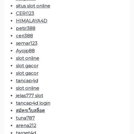
situs slot online
CERI123
HIMALAYA4D
petir388
ceri388
semar123
Ayojp88
slot online
slot gacor
slot gacor
tancap4d
slot online
jelas777 slot
tancap4d login
สมัครเว็บสล็อต
tuna787
arena212
target4d