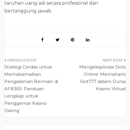
taruhan uang asli secara profesional dan
bertanggung jawab.
Navigasi
Strategi Cerdas untuk
Mengeksplorasi Slots
pos
Memaksimalkan
Online: Memahami
Pengalaman Bermain di
Slot777 dalam Dunia
AFB365: Panduan
Kasino Virtual
Lengkap untuk
Penggemar Kasino
Daring