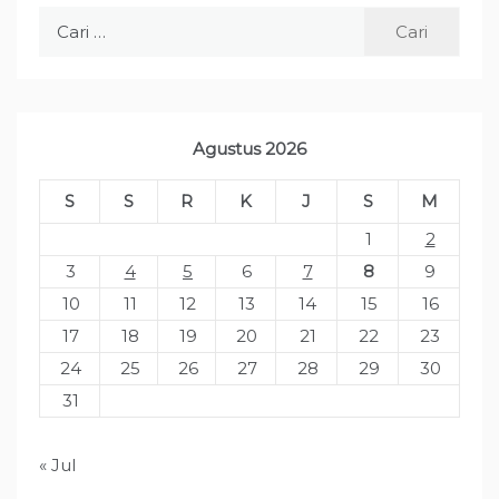
Cari
untuk:
Agustus 2026
S
S
R
K
J
S
M
1
2
3
4
5
6
7
8
9
10
11
12
13
14
15
16
17
18
19
20
21
22
23
24
25
26
27
28
29
30
31
« Jul