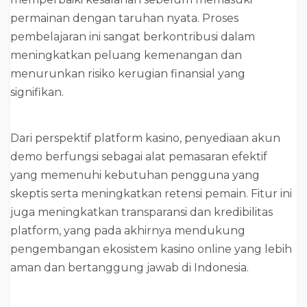
permainan dengan taruhan nyata. Proses
pembelajaran ini sangat berkontribusi dalam
meningkatkan peluang kemenangan dan
menurunkan risiko kerugian finansial yang
signifikan.
Dari perspektif platform kasino, penyediaan akun
demo berfungsi sebagai alat pemasaran efektif
yang memenuhi kebutuhan pengguna yang
skeptis serta meningkatkan retensi pemain. Fitur ini
juga meningkatkan transparansi dan kredibilitas
platform, yang pada akhirnya mendukung
pengembangan ekosistem kasino online yang lebih
aman dan bertanggung jawab di Indonesia.