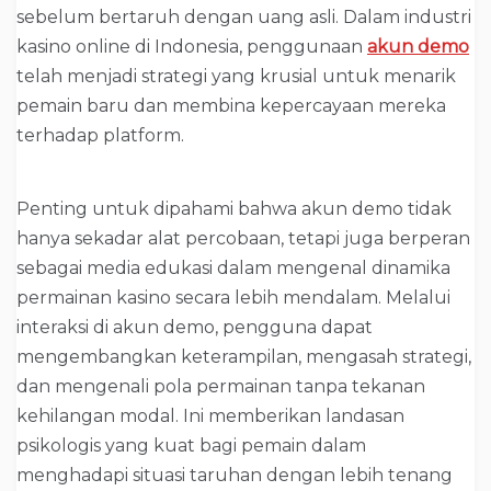
sebelum bertaruh dengan uang asli. Dalam industri
kasino online di Indonesia, penggunaan
akun demo
telah menjadi strategi yang krusial untuk menarik
pemain baru dan membina kepercayaan mereka
terhadap platform.
Penting untuk dipahami bahwa akun demo tidak
hanya sekadar alat percobaan, tetapi juga berperan
sebagai media edukasi dalam mengenal dinamika
permainan kasino secara lebih mendalam. Melalui
interaksi di akun demo, pengguna dapat
mengembangkan keterampilan, mengasah strategi,
dan mengenali pola permainan tanpa tekanan
kehilangan modal. Ini memberikan landasan
psikologis yang kuat bagi pemain dalam
menghadapi situasi taruhan dengan lebih tenang