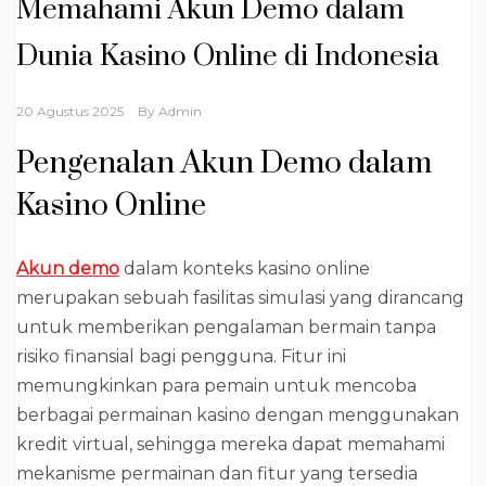
Memahami Akun Demo dalam
Dunia Kasino Online di Indonesia
20 Agustus 2025
By
Admin
Pengenalan Akun Demo dalam
Kasino Online
Akun demo
dalam konteks kasino online
merupakan sebuah fasilitas simulasi yang dirancang
untuk memberikan pengalaman bermain tanpa
risiko finansial bagi pengguna. Fitur ini
memungkinkan para pemain untuk mencoba
berbagai permainan kasino dengan menggunakan
kredit virtual, sehingga mereka dapat memahami
mekanisme permainan dan fitur yang tersedia