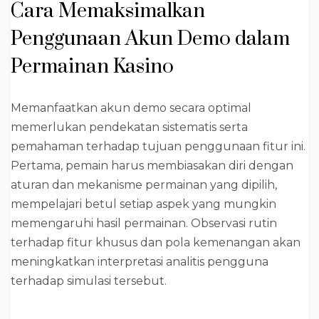
Cara Memaksimalkan
Penggunaan Akun Demo dalam
Permainan Kasino
Memanfaatkan akun demo secara optimal
memerlukan pendekatan sistematis serta
pemahaman terhadap tujuan penggunaan fitur ini.
Pertama, pemain harus membiasakan diri dengan
aturan dan mekanisme permainan yang dipilih,
mempelajari betul setiap aspek yang mungkin
memengaruhi hasil permainan. Observasi rutin
terhadap fitur khusus dan pola kemenangan akan
meningkatkan interpretasi analitis pengguna
terhadap simulasi tersebut.