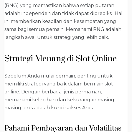
(RNG) yang memastikan bahwa setiap putaran
adalah independen dan tidak dapat diprediksi. Hal
ini memberikan keadilan dan kesempatan yang
sama bagi semua pemain. Memahami RNG adalah
langkah awal untuk strategi yang lebih baik.
Strategi Menang di Slot Online
Sebelum Anda mulai bermain, penting untuk
memiliki strategi yang baik dalam bermain slot
online. Dengan berbagai jenis permainan,
memahami kelebihan dan kekurangan masing-
masing jenis adalah kunci sukses Anda.
Pahami Pembayaran dan Volatilitas