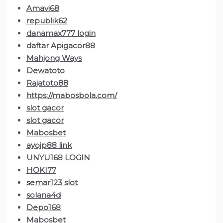
Amavi68
republik62
danamax777 login
daftar Apigacor88
Mahjong Ways
Dewatoto
Rajatoto88
https://mabosbola.com/
slot gacor
slot gacor
Mabosbet
ayojp88 link
UNYU168 LOGIN
HOKI77
semar123 slot
solana4d
Depo168
Mabosbet