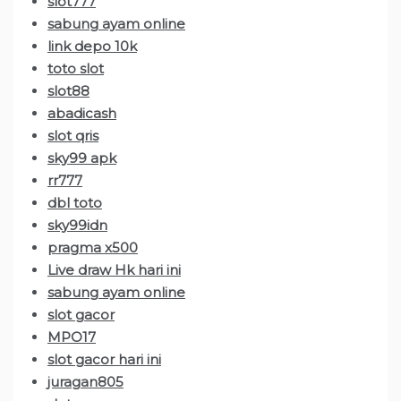
slot777
sabung ayam online
link depo 10k
toto slot
slot88
abadicash
slot qris
sky99 apk
rr777
dbl toto
sky99idn
pragma x500
Live draw Hk hari ini
sabung ayam online
slot gacor
MPO17
slot gacor hari ini
juragan805