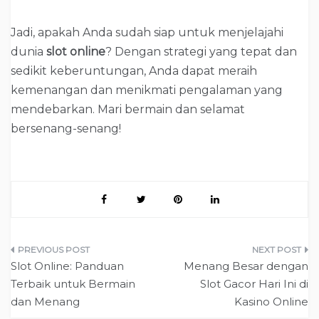
Jadi, apakah Anda sudah siap untuk menjelajahi
dunia
slot online
? Dengan strategi yang tepat dan
sedikit keberuntungan, Anda dapat meraih
kemenangan dan menikmati pengalaman yang
mendebarkan. Mari bermain dan selamat
bersenang-senang!
Navigasi
Slot Online: Panduan
Menang Besar dengan
pos
Terbaik untuk Bermain
Slot Gacor Hari Ini di
dan Menang
Kasino Online