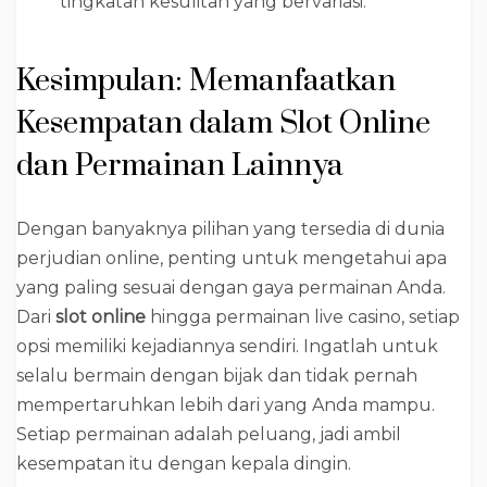
tingkatan kesulitan yang bervariasi.
Kesimpulan: Memanfaatkan
Kesempatan dalam Slot Online
dan Permainan Lainnya
Dengan banyaknya pilihan yang tersedia di dunia
perjudian online, penting untuk mengetahui apa
yang paling sesuai dengan gaya permainan Anda.
Dari
slot online
hingga permainan live casino, setiap
opsi memiliki kejadiannya sendiri. Ingatlah untuk
selalu bermain dengan bijak dan tidak pernah
mempertaruhkan lebih dari yang Anda mampu.
Setiap permainan adalah peluang, jadi ambil
kesempatan itu dengan kepala dingin.