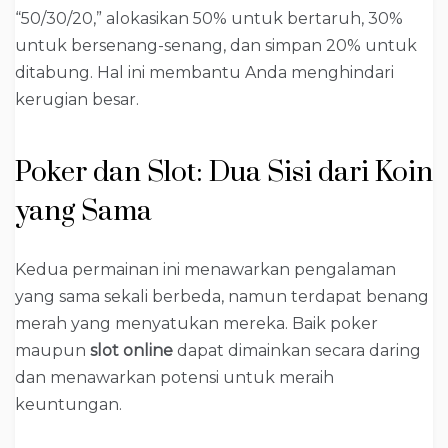
“50/30/20,” alokasikan 50% untuk bertaruh, 30%
untuk bersenang-senang, dan simpan 20% untuk
ditabung. Hal ini membantu Anda menghindari
kerugian besar.
Poker dan Slot: Dua Sisi dari Koin
yang Sama
Kedua permainan ini menawarkan pengalaman
yang sama sekali berbeda, namun terdapat benang
merah yang menyatukan mereka. Baik poker
maupun
slot online
dapat dimainkan secara daring
dan menawarkan potensi untuk meraih
keuntungan.