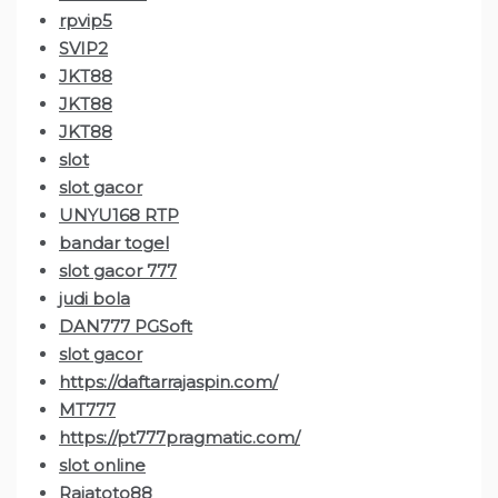
rpvip5
SVIP2
JKT88
JKT88
JKT88
slot
slot gacor
UNYU168 RTP
bandar togel
slot gacor 777
judi bola
DAN777 PGSoft
slot gacor
https://daftarrajaspin.com/
MT777
https://pt777pragmatic.com/
slot online
Rajatoto88