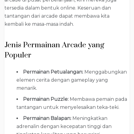
tersedia dalam bentuk online. Keseruan dan
tantangan dari arcade dapat membawa kita
kembali ke masa-masa indah.
Jenis Permainan Arcade yang
Populer
Permainan Petualangan:
Menggabungkan
elemen cerita dengan gameplay yang
menarik.
Permainan Puzzle:
Membawa pemain pada
tantangan untuk menyelesaikan teka-teki.
Permainan Balapan:
Meningkatkan
adrenalin dengan kecepatan tinggi dan