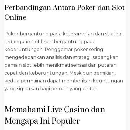
Perbandingan Antara Poker dan Slot
Online
Poker bergantung pada keterampilan dan strategi,
sedangkan slot lebih bergantung pada
keberuntungan. Penggemar poker sering
mengedepankan analisis dan strategi, sedangkan
pemain slot lebih menikmati sensasi dari putaran
cepat dan keberuntungan. Meskipun demikian,
kedua permainan dapat memberikan keuntungan
yang signifikan bagi pemain yang pintar.
Memahami Live Casino dan
Mengapa Ini Populer