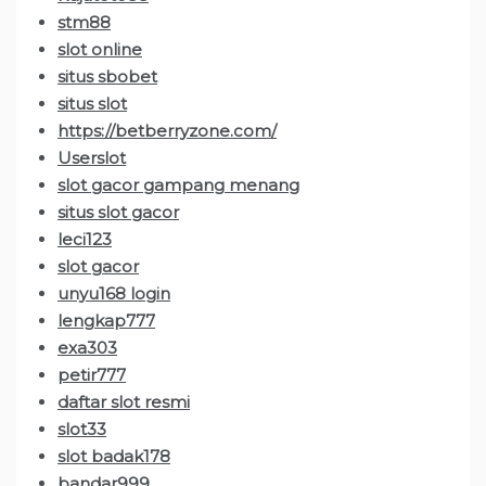
stm88
slot online
situs sbobet
situs slot
https://betberryzone.com/
Userslot
slot gacor gampang menang
situs slot gacor
leci123
slot gacor
unyu168 login
lengkap777
exa303
petir777
daftar slot resmi
slot33
slot badak178
bandar999