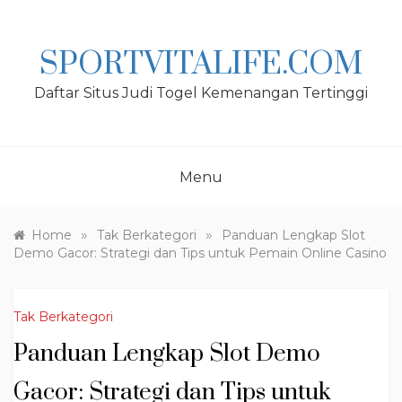
Skip
to
content
SPORTVITALIFE.COM
Daftar Situs Judi Togel Kemenangan Tertinggi
Menu
»
»
Home
Tak Berkategori
Panduan Lengkap Slot
Demo Gacor: Strategi dan Tips untuk Pemain Online Casino
Tak Berkategori
Panduan Lengkap Slot Demo
Gacor: Strategi dan Tips untuk