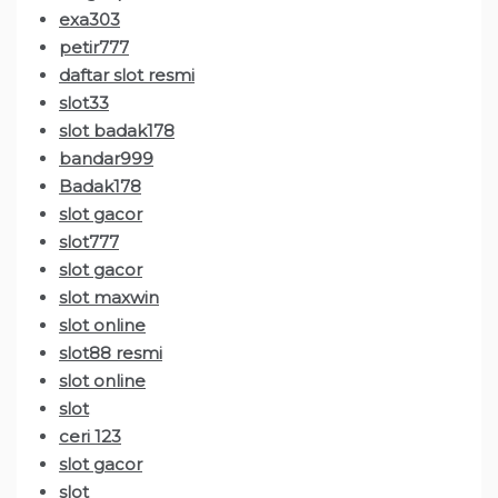
exa303
petir777
daftar slot resmi
slot33
slot badak178
bandar999
Badak178
slot gacor
slot777
slot gacor
slot maxwin
slot online
slot88 resmi
slot online
slot
ceri 123
slot gacor
slot