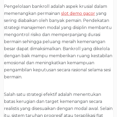
Pengelolaan bankroll adalah aspek krusial dalam
memenangkan permainan
slot demo gacor
yang
sering diabaikan oleh banyak pemain. Pendekatan
strategi manajemen modal yang disiplin membantu
mengontrol risiko dan memperpanjang durasi
bermain sehingga peluang meraih kemenangan
besar dapat dimaksimalkan. Bankroll yang dikelola
dengan baik mampu memberikan ruang kestabilan
emosional dan meningkatkan kemampuan
pengambilan keputusan secara rasional selama sesi
bermain.
Salah satu strategi efektif adalah menentukan
batas kerugian dan target kemenangan secara
realistis yang disesuaikan dengan modal awal. Selain
itu, sistem taruhan progresif atau teraplikasi flat