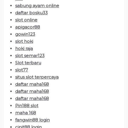
sabung ayam online
daftar bosku33
slot online
apigacor88
gowin123
slot hoki
hoki raja
slot semar123
Slot terbaru
slot77
situs slot terpercaya
daftar maha168
daftar maha168
daftar maha168
Pin188 slot
maha 168
fangwin88 login
cipit88 login