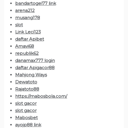
bandartogel77 link
arena212
musang178
slot
Link Leci123
daftar Apibet
Amavi68
republik62
danamax777 login
daftar Apigacor88
Mahjong Ways
Dewatoto
Rajatoto88
https://mabosbola.com/
slot gacor
slot gacor
Mabosbet
ayojp88 link