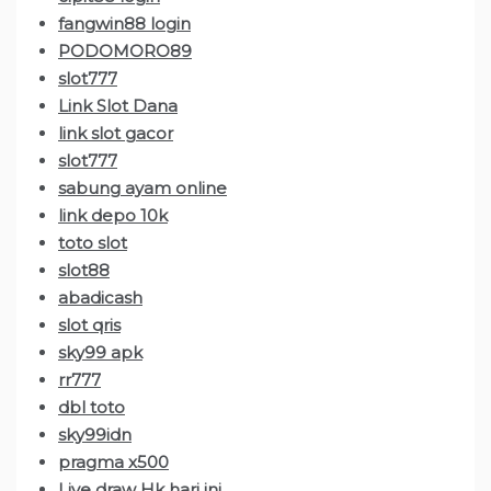
fangwin88 login
PODOMORO89
slot777
Link Slot Dana
link slot gacor
slot777
sabung ayam online
link depo 10k
toto slot
slot88
abadicash
slot qris
sky99 apk
rr777
dbl toto
sky99idn
pragma x500
Live draw Hk hari ini