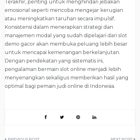
Terakhir, penting untuk menghindari jebakan
emosional seperti mencoba mengejar kerugian
atau meningkatkan taruhan secara impulsif.
Konsistensi dalam menerapkan strategi dan
manajemen modal yang sudah dipelajari dari slot
demo gacor akan membuka peluang lebih besar
untuk mencapai kemenangan berkelanjutan.
Dengan pendekatan yang sistematis ini,
pengalaman bermain slot online menjadi lebih
menyenangkan sekaligus memberikan hasil yang
optimal bagi pemain judi online di Indonesia.