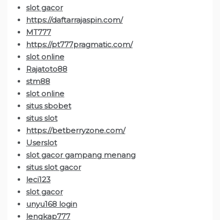
slot gacor
https://daftarrajaspin.com/
MT777
https://pt777pragmatic.com/
slot online
Rajatoto88
stm88
slot online
situs sbobet
situs slot
https://betberryzone.com/
Userslot
slot gacor gampang menang
situs slot gacor
leci123
slot gacor
unyu168 login
lengkap777