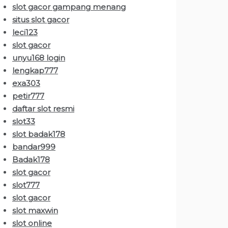
slot gacor gampang menang
situs slot gacor
leci123
slot gacor
unyu168 login
lengkap777
exa303
petir777
daftar slot resmi
slot33
slot badak178
bandar999
Badak178
slot gacor
slot777
slot gacor
slot maxwin
slot online