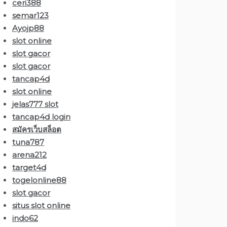
ceri388
semar123
Ayojp88
slot online
slot gacor
slot gacor
tancap4d
slot online
jelas777 slot
tancap4d login
สมัครเว็บสล็อต
tuna787
arena212
target4d
togelonline88
slot gacor
situs slot online
indo62