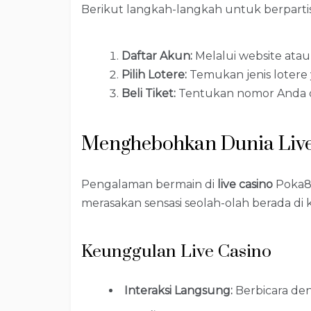
Berikut langkah-langkah untuk berpartisi
Daftar Akun:
Melalui website atau 
Pilih Lotere:
Temukan jenis lotere y
Beli Tiket:
Tentukan nomor Anda da
Menghebohkan Dunia Live
Pengalaman bermain di
live casino
Poka
merasakan sensasi seolah-olah berada di k
Keunggulan Live Casino
Interaksi Langsung:
Berbicara den