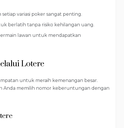
etiap variasi poker sangat penting.
k berlatih tanpa risiko kehilangan uang.
 bermain lawan untuk mendapatkan
lalui Lotere
empatan untuk meraih kemenangan besar.
 Anda memilih nomor keberuntungan dengan
tere