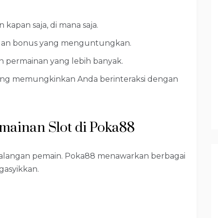
kapan saja, di mana saja.
dan bonus yang menguntungkan.
n permainan yang lebih banyak.
 yang memungkinkan Anda berinteraksi dengan
mainan Slot di Poka88
i kalangan pemain. Poka88 menawarkan berbagai
asyikkan.