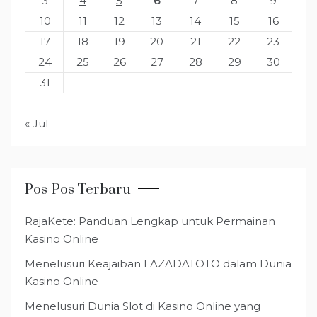
3
4
5
6
7
8
9
10
11
12
13
14
15
16
17
18
19
20
21
22
23
24
25
26
27
28
29
30
31
« Jul
Pos-Pos Terbaru
RajaKete: Panduan Lengkap untuk Permainan
Kasino Online
Menelusuri Keajaiban LAZADATOTO dalam Dunia
Kasino Online
Menelusuri Dunia Slot di Kasino Online yang