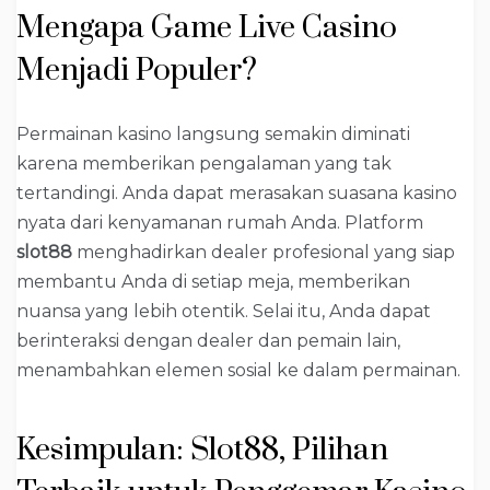
Mengapa Game Live Casino
Menjadi Populer?
Permainan kasino langsung semakin diminati
karena memberikan pengalaman yang tak
tertandingi. Anda dapat merasakan suasana kasino
nyata dari kenyamanan rumah Anda. Platform
slot88
menghadirkan dealer profesional yang siap
membantu Anda di setiap meja, memberikan
nuansa yang lebih otentik. Selai itu, Anda dapat
berinteraksi dengan dealer dan pemain lain,
menambahkan elemen sosial ke dalam permainan.
Kesimpulan: Slot88, Pilihan