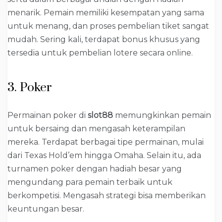
menarik. Pemain memiliki kesempatan yang sama
untuk menang, dan proses pembelian tiket sangat
mudah. Sering kali, terdapat bonus khusus yang
tersedia untuk pembelian lotere secara online.
3. Poker
Permainan poker di
slot88
memungkinkan pemain
untuk bersaing dan mengasah keterampilan
mereka. Terdapat berbagai tipe permainan, mulai
dari Texas Hold’em hingga Omaha. Selain itu, ada
turnamen poker dengan hadiah besar yang
mengundang para pemain terbaik untuk
berkompetisi. Mengasah strategi bisa memberikan
keuntungan besar.