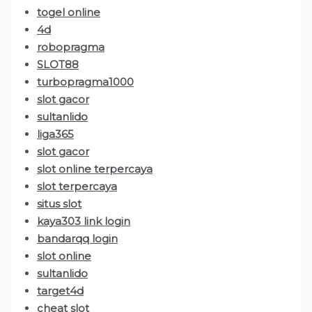
togel online
4d
robopragma
SLOT88
turbopragma1000
slot gacor
sultanlido
liga365
slot gacor
slot online terpercaya
slot terpercaya
situs slot
kaya303 link login
bandarqq login
slot online
sultanlido
target4d
cheat slot