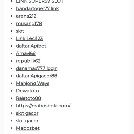
LINK SUPER59 SLOT
bandartogel77 link
arena212
musang178
slot
Link Leci123
daftar Apibet
Amavi68
republik62
danamax777 login
daftar Apigacor88
Mahjong Ways
Dewatoto
Rajatoto88
https://mabosbola.com/
slot gacor
slot gacor
Mabosbet