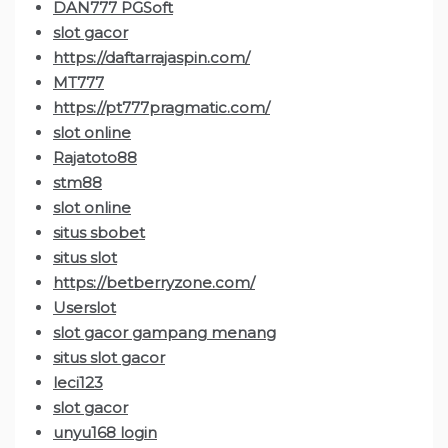
DAN777 PGSoft
slot gacor
https://daftarrajaspin.com/
MT777
https://pt777pragmatic.com/
slot online
Rajatoto88
stm88
slot online
situs sbobet
situs slot
https://betberryzone.com/
Userslot
slot gacor gampang menang
situs slot gacor
leci123
slot gacor
unyu168 login