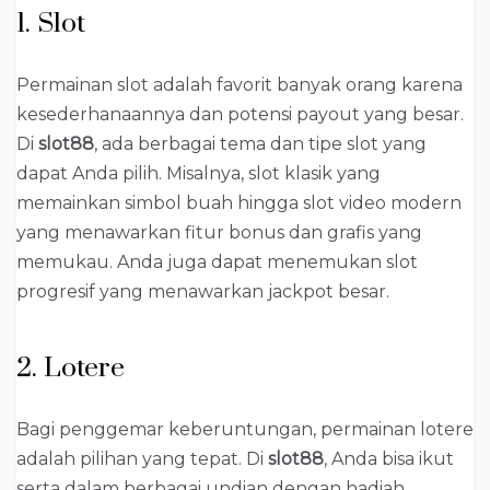
1. Slot
Permainan slot adalah favorit banyak orang karena
kesederhanaannya dan potensi payout yang besar.
Di
slot88
, ada berbagai tema dan tipe slot yang
dapat Anda pilih. Misalnya, slot klasik yang
memainkan simbol buah hingga slot video modern
yang menawarkan fitur bonus dan grafis yang
memukau. Anda juga dapat menemukan slot
progresif yang menawarkan jackpot besar.
2. Lotere
Bagi penggemar keberuntungan, permainan lotere
adalah pilihan yang tepat. Di
slot88
, Anda bisa ikut
serta dalam berbagai undian dengan hadiah