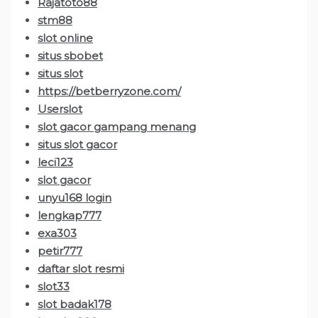
Rajatoto88
stm88
slot online
situs sbobet
situs slot
https://betberryzone.com/
Userslot
slot gacor gampang menang
situs slot gacor
leci123
slot gacor
unyu168 login
lengkap777
exa303
petir777
daftar slot resmi
slot33
slot badak178