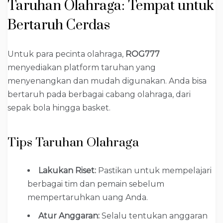
Taruhan Olahraga: Tempat untuk
Bertaruh Cerdas
Untuk para pecinta olahraga,
ROG777
menyediakan platform taruhan yang
menyenangkan dan mudah digunakan. Anda bisa
bertaruh pada berbagai cabang olahraga, dari
sepak bola hingga basket.
Tips Taruhan Olahraga
Lakukan Riset:
Pastikan untuk mempelajari
berbagai tim dan pemain sebelum
mempertaruhkan uang Anda.
Atur Anggaran:
Selalu tentukan anggaran