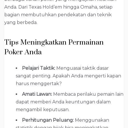
Anda. Dari Texas Hold’em hingga Omaha, setiap
bagian membutuhkan pendekatan dan teknik
yang berbeda.
Tips Meningkatkan Permainan
Poker Anda
Pelajari Taktik:
Menguasai taktik dasar
sangat penting. Apakah Anda mengerti kapan
harus menggertak?
Amati Lawan:
Membaca perilaku pemain lain
dapat memberi Anda keuntungan dalam
mengambil keputusan.
Perhitungan Peluang:
Menggunakan
statistik dengan bijak bisa meningkatkan