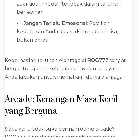
agar tidak mudah terjebak dalam taruhan
berlebihan.
Jangan Terlalu Emosional:
Pastikan
keputusan Anda didasarkan pada analisa,
bukan emosi.
Keberhasilan taruhan olahraga di
ROG777
sangat
bergantung pada seberapa banyak usaha yang
Anda lakukan untuk memahami dunia olahraga.
Arcade: Kenangan Masa Kecil
yang Berguna
Siapa yang tidak suka bermain game arcade?