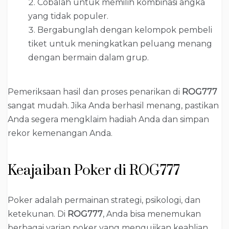
Cobalah untuk memilih kombinasi angka
yang tidak populer.
Bergabunglah dengan kelompok pembeli
tiket untuk meningkatkan peluang menang
dengan bermain dalam grup.
Pemeriksaan hasil dan proses penarikan di
ROG777
sangat mudah. Jika Anda berhasil menang, pastikan
Anda segera mengklaim hadiah Anda dan simpan
rekor kemenangan Anda.
Keajaiban Poker di ROG777
Poker adalah permainan strategi, psikologi, dan
ketekunan. Di
ROG777
, Anda bisa menemukan
berbagai varian poker yang mengujikan keahlian