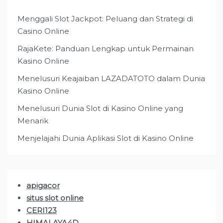
Menggali Slot Jackpot: Peluang dan Strategi di
Casino Online
RajaKete: Panduan Lengkap untuk Permainan
Kasino Online
Menelusuri Keajaiban LAZADATOTO dalam Dunia
Kasino Online
Menelusuri Dunia Slot di Kasino Online yang
Menarik
Menjelajahi Dunia Aplikasi Slot di Kasino Online
apigacor
situs slot online
CERI123
HIMALAYA4D