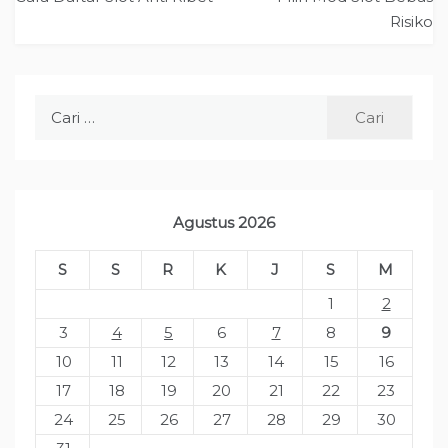
pos
Risiko
Cari
untuk:
Agustus 2026
S
S
R
K
J
S
M
1
2
3
4
5
6
7
8
9
10
11
12
13
14
15
16
17
18
19
20
21
22
23
24
25
26
27
28
29
30