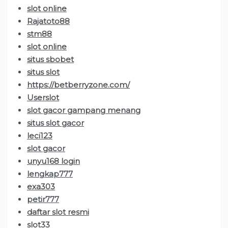
slot online
Rajatoto88
stm88
slot online
situs sbobet
situs slot
https://betberryzone.com/
Userslot
slot gacor gampang menang
situs slot gacor
leci123
slot gacor
unyu168 login
lengkap777
exa303
petir777
daftar slot resmi
slot33