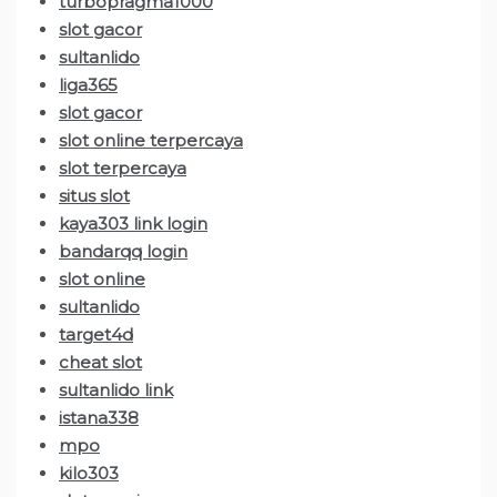
turbopragma1000
slot gacor
sultanlido
liga365
slot gacor
slot online terpercaya
slot terpercaya
situs slot
kaya303 link login
bandarqq login
slot online
sultanlido
target4d
cheat slot
sultanlido link
istana338
mpo
kilo303