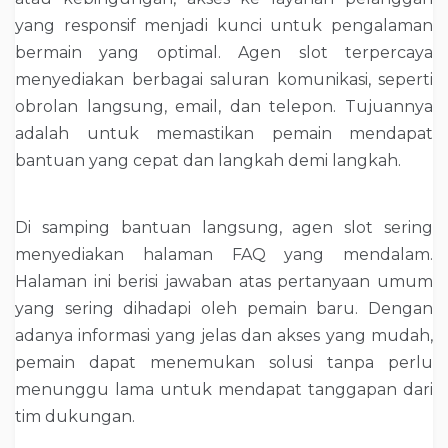
yang responsif menjadi kunci untuk pengalaman
bermain yang optimal. Agen slot terpercaya
menyediakan berbagai saluran komunikasi, seperti
obrolan langsung, email, dan telepon. Tujuannya
adalah untuk memastikan pemain mendapat
bantuan yang cepat dan langkah demi langkah.
Di samping bantuan langsung, agen slot sering
menyediakan halaman FAQ yang mendalam.
Halaman ini berisi jawaban atas pertanyaan umum
yang sering dihadapi oleh pemain baru. Dengan
adanya informasi yang jelas dan akses yang mudah,
pemain dapat menemukan solusi tanpa perlu
menunggu lama untuk mendapat tanggapan dari
tim dukungan.