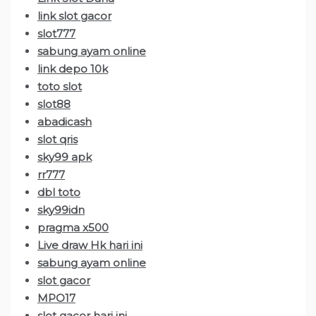
link slot gacor
slot777
sabung ayam online
link depo 10k
toto slot
slot88
abadicash
slot qris
sky99 apk
rr777
dbl toto
sky99idn
pragma x500
Live draw Hk hari ini
sabung ayam online
slot gacor
MPO17
slot gacor hari ini